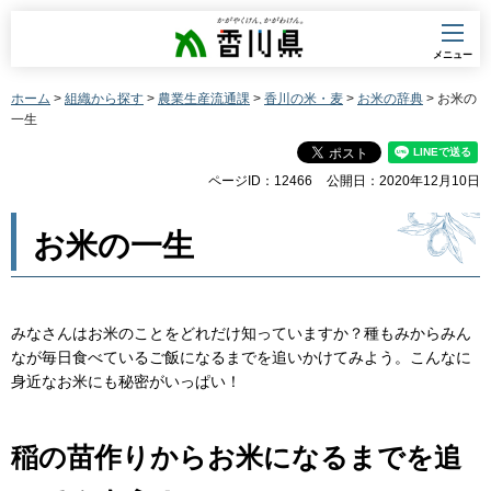
香川県
メニュー
ホーム
>
組織から探す
>
農業生産流通課
>
香川の米・麦
>
お米の辞典
> お米の
一生
ページID：12466
公開日：2020年12月10日
お米の一生
みなさんはお米のことをどれだけ知っていますか？種もみからみん
なが毎日食べているご飯になるまでを追いかけてみよう。こんなに
身近なお米にも秘密がいっぱい！
稲の苗作りからお米になるまでを追