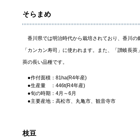
そらまめ
香川県では明治時代から栽培されており、香川の
「カンカン寿司」に使われます。また、「讃岐長莢」
莢の長い品種です。
●作付面積：81ha(R4年産)
●生産量 ：446t(R4年産)
●旬の時期：4月～6月
●主要産地：高松市、丸亀市、観音寺市
枝豆