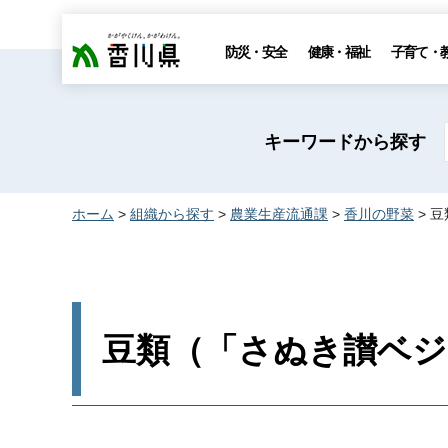
香川県
防災・安全
健康・福祉
子育て・
キーワードから探す
ホーム
>
組織から探す
>
農業生産流通課
>
香川の野菜
> 
豆類（「さぬき讃ベジ