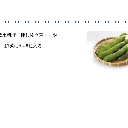
郷土料理「押し抜き寿司」や
は1莢に5～6粒入る、