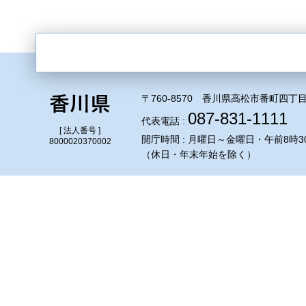
〒760-8570 香川県高松市番町四丁目
087-831-1111
代表電話 :
[ 法人番号 ]
開庁時間 : 月曜日～金曜日・午前8時3
8000020370002
（休日・年末年始を除く）