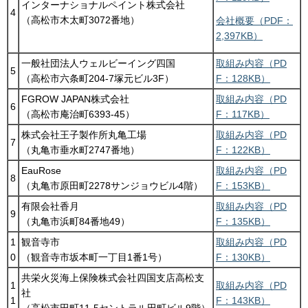
インターナショナルペイント株式会社
4
（高松市木太町3072番地）
会社概要（PDF：
2,397KB）
一般社団法人ウェルビーイング四国
取組み内容（PD
5
（高松市六条町204-7塚元ビル3F）
F：128KB）
FGROW JAPAN株式会社
取組み内容（PD
6
（高松市庵治町6393-45）
F：117KB）
株式会社王子製作所丸亀工場
取組み内容（PD
7
（丸亀市垂水町2747番地）
F：122KB）
EauRose
取組み内容（PD
8
（丸亀市原田町2278サンジョウビル4階）
F：153KB）
有限会社香月
取組み内容（PD
9
（丸亀市浜町84番地49）
F：135KB）
1
観音寺市
取組み内容（PD
0
（観音寺市坂本町一丁目1番1号）
F：130KB）
共栄火災海上保険株式会社四国支店高松支
1
取組み内容（PD
社
1
F：143KB）