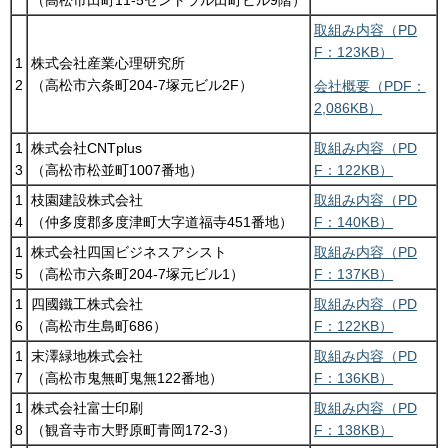
（高松市田町11-5セントラル田町ビル9階）
取組み内容（PD
F：123KB）
1
株式会社産業心理研究所
2
（高松市六条町204-7塚元ビル2F）
会社概要（PDF：
2,086KB）
1
株式会社CNTplus
取組み内容（PD
3
（高松市松並町1007番地）
F：122KB）
1
枝園建設株式会社
取組み内容（PD
4
（仲多度郡多度津町大字道福寺451番地）
F：140KB）
1
株式会社四国ビジネスアシスト
取組み内容（PD
5
（高松市六条町204-7塚元ビル1）
F：137KB）
1
四國鐵工株式会社
取組み内容（PD
6
（高松市生島町686）
F：122KB）
1
末澤緑地株式会社
取組み内容（PD
7
（高松市鬼無町鬼無122番地）
F：136KB）
1
株式会社富士印刷
取組み内容（PD
8
（観音寺市大野原町青岡172-3）
F：138KB）