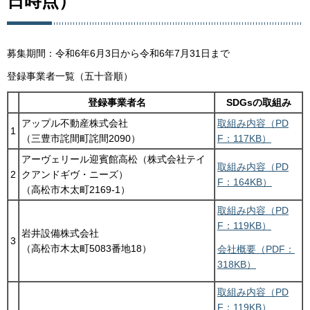
日時点）
募集期間：令和6年6月3日から令和6年7月31日まで
登録事業者一覧（五十音順）
登録事業者名
SDGsの取組み
アップル不動産株式会社
取組み内容（PD
1
（三豊市詫間町詫間2090）
F：117KB）
アーヴェリール迎賓館高松（株式会社テイ
取組み内容（PD
2
クアンドギヴ・ニーズ）
F：164KB）
（高松市木太町2169-1）
取組み内容（PD
F：119KB）
岩井設備株式会社
3
（高松市木太町5083番地18）
会社概要（PDF：
318KB）
取組み内容（PD
F：119KB）