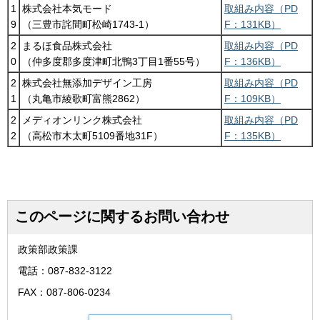
1
株式会社本気モード
取組み内容（PD
9
（三豊市詫間町松崎1743-1）
F：131KB）
2
まるほ食品株式会社
取組み内容（PD
0
（仲多度郡多度津町北鴨3丁目1番55号）
F：136KB）
2
株式会社無添加デザイン工房
取組み内容（PD
1
（丸亀市綾歌町富熊2862）
F：109KB）
2
メディオンリンク株式会社
取組み内容（PD
2
（高松市木太町5109番地31F）
F：135KB）
このページに関するお問い合わせ
政策部政策課
電話：087-832-3122
FAX：087-806-0234