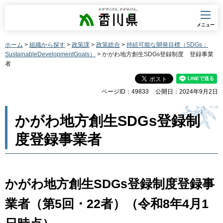
香川県
メニュー
ホーム
>
組織から探す
>
政策課
>
政策総合
>
持続可能な開発目標（SDGs：
SustainableDevelopmentGoals）
> かがわ地方創生SDGs登録制度 登録事業
者
ページID：49833
公開日：2024年9月2日
かがわ地方創生SDGs登録制
度登録事業者
かがわ地方創生SDGs登録制度登録事
業者（第5回・22者）（令和8年4月1