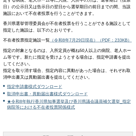
定する病院、老人ホーム等に入院、入所中の方は、選挙期日（投票
日）の公示日又は告示日の翌日から選挙期日の前日までの間、当該
施設において不在者投票を行うことができます。
香川県選挙管理委員会が不在者投票を行うことができる施設として
指定した施設は、以下のとおりです。
不在者投票指定施設一覧
（令和8年7月29日現在）（PDF：233KB）
指定の対象となるのは、入所定員が概ね50人以上の病院、老人ホー
ム等です。新たに指定を受けようとする場合は、指定申請書を提出
してください。
指定を取り消す場合、指定内容に異動があった場合は、それぞれ取
消申出書又は異動届出書を提出してください。
指定申請書様式ダウンロード
取消申出書・異動届出書様式ダウンロード
★令和8年執行香川県知事選挙及び香川県議会議員補欠選挙_指定
病院等における不在者投票関係様式