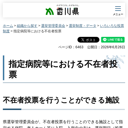
香川県
メニュー
ホーム
>
組織から探す
>
選挙管理委員会
>
選挙制度・データ
>
いろいろな投票
制度
> 指定病院等における不在者投票
ページID：6463
公開日：2026年6月26日
指定病院等における不在者投
票
不在者投票を行うことができる施設
県選挙管理委員会が、不在者投票を行うことのできる施設として指