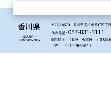
〒760-8570 香川県高松市番町四丁目
087-831-1111
代表電話 :
[ 法人番号 ]
開庁時間 : 月曜日～金曜日・午前8時3
8000020370002
（休日・年末年始を除く）