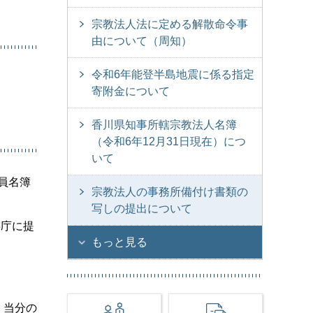
宗教法人法に定める解散命令事
由について（周知）
令和6年能登半島地震に係る指定
寄附金について
香川県知事所轄宗教法人名簿
（令和6年12月31日現在）につ
いて
員名簿
宗教法人の事務所備付け書類の
写しの提出について
轄庁に提
もっと見る
、当分の