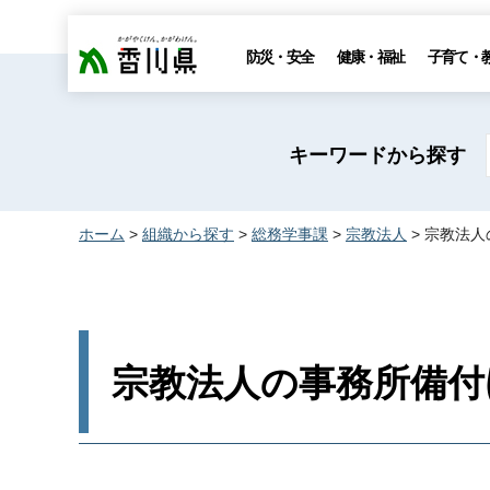
香川県
防災・安全
健康・福祉
子育て・
キーワードから探す
ホーム
>
組織から探す
>
総務学事課
>
宗教法人
> 宗教法
宗教法人の事務所備付