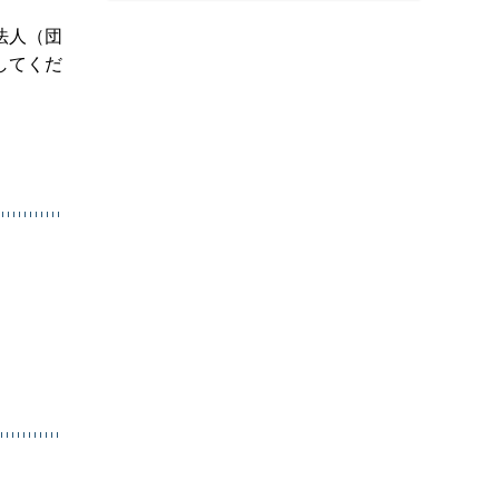
法人（団
してくだ