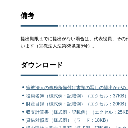
備考
提出期限までに提出がない場合は、代表役員、その
います（宗教法人法第88条第5号）。
ダウンロード
宗教法人の事務所備付け書類の写しの提出かがみ（
役員名簿（様式例・記載例）（エクセル：37KB
財産目録（様式例・記載例）（エクセル：20KB
収支計算書（様式例・記載例）（エクセル：25K
貸借対照表（様式例）（ワード：18KB）