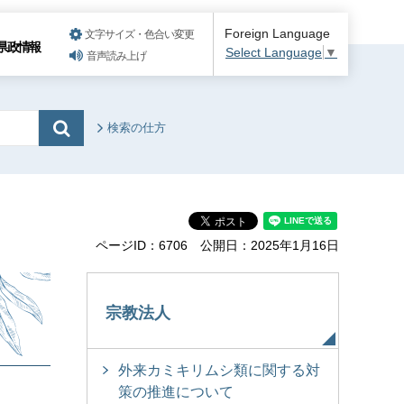
Foreign Language
文字サイズ・色合い変更
県政情報
Select Language
▼
音声読み上げ
検索の仕方
ページID：6706
公開日：2025年1月16日
宗教法人
外来カミキリムシ類に関する対
策の推進について