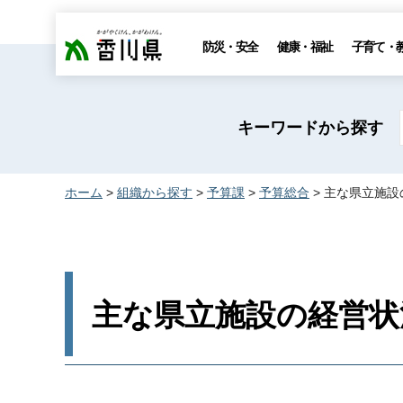
香川県
防災・安全
健康・福祉
子育て・
キーワードから探す
ホーム
>
組織から探す
>
予算課
>
予算総合
> 主な県立施
主な県立施設の経営状