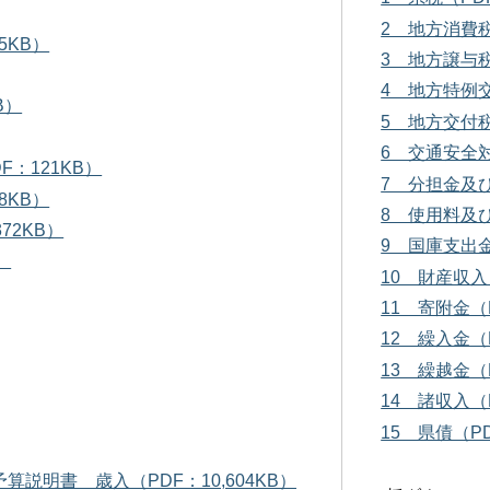
2 地方消費税
5KB）
3 地方譲与税
4 地方特例交
B）
5 地方交付税
6 交通安全対
：121KB）
7 分担金及び
8KB）
8 使用料及び
72KB）
9 国庫支出金
）
10 財産収入
11 寄附金（
12 繰入金（P
13 繰越金（
14 諸収入（P
15 県債（PD
予算説明書 歳入（PDF：10,604KB）