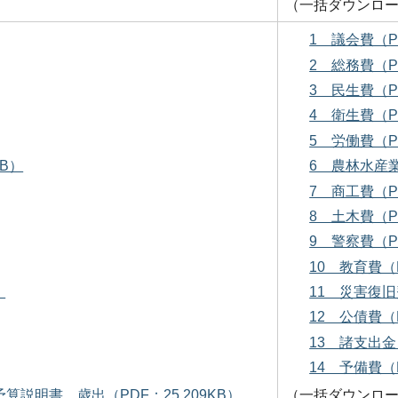
（一括ダウンロ
1 議会費（P
2 総務費（P
3 民生費（P
4 衛生費（P
5 労働費（P
KB）
6 農林水産業
7 商工費（P
8 土木費（P
9 警察費（P
10 教育費（P
）
11 災害復旧
12 公債費（
13 諸支出金
14 予備費（
予算説明書 歳出（PDF：25,209KB）
（一括ダウンロ