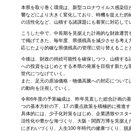
本県を取り巻く環境は、新型コロナウイルス感染症
響などにより大きく変化しており、時機を捉えた的
の活性化など、山積する諸課題にも着実に対応して
こうした中で、中長期を見据えた計画的な財政運営を
で掲げてきた、毎年度、県債残高を減少させる考え
応じたより的確な県債残高の管理に切り替えること
今後は、財政の持続可能性を確保しつつ、山積する
への投資をはじめとする本県の発展を目指す新たな
世代につなげていく。
また、足元の原油価格・物価高騰への対応については
の動向を注視していく。
令和6年度の予算編成は、昨年見直した総合計画の基
つの基本方針の下、17 の重点政策を積極的に推進
具体的には、少子化対策をはじめ、企業誘致やスター
活性化や豊かな海づくり、大阪・関西万博を見据え
にぎわいづくり、人生100 年時代の健康づくり、