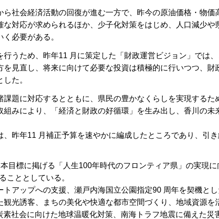
から社会経済活動の回復が進む一方で、昨今の原油価格・物価
確な対応が求められるほか、少子化対策をはじめ、人口減少や
いく必要がある。
行うため、昨年11 月に策定した「財政運営ビジョン」では、
方を見直し、将来に向けて必要な投資は積極的に行いつつ、財
とした。
諸課題に対応するとともに、県民の豊かなくらしを実現するた
取組みにより、「経済と財政の好循環」を生み出し、香川の未
、昨年11 月補正予算を速やかに編成したところであり、引き
本目標に掲げる「人生100年時代のフロンティア県」の実現に
することとしている。
トアップへの支援、瀬戸内海国立公園指定90 周年を契機とし
た観光誘客、まちの美化や快適な都市空間づくり、地域資源を
脱炭素社会に向けた地球温暖化対策、南海トラフ地震に備えた災