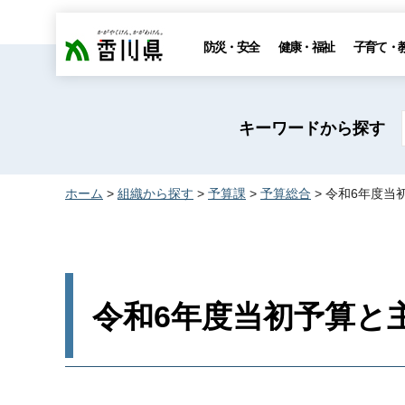
香川県
防災・安全
健康・福祉
子育て・
キーワードから探す
ホーム
>
組織から探す
>
予算課
>
予算総合
> 令和6年度
令和6年度当初予算と