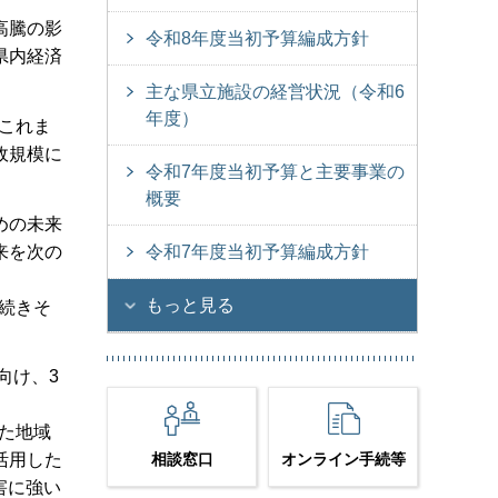
高騰の影
令和8年度当初予算編成方針
県内経済
主な県立施設の経営状況（令和6
年度）
これま
政規模に
令和7年度当初予算と主要事業の
概要
めの未来
来を次の
令和7年度当初予算編成方針
もっと見る
続きそ
向け、3
た地域
相談窓口
オンライン手続等
活用した
害に強い