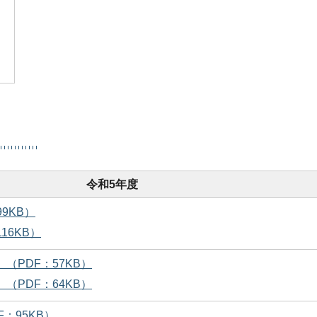
令和5年度
9KB）
16KB）
（PDF：57KB）
（PDF：64KB）
F：95KB）