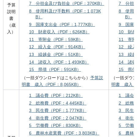
7 分担金及び負担金（PDF：370KB）
7 分担金
予算
8 使用料及び手数料（PDF：1,073K
8 使用料
説明
B）
B）
書
9 国庫支出金（PDF：1,777KB）
9 国庫支
（歳
入）
10 財産収入（PDF：626KB）
10 財産
11 寄附金（PDF：59KB）
11 寄附
12 繰入金（PDF：914KB）
12 繰入
13 繰越金（PDF：51KB）
13 繰越
14 諸収入（PDF：1,493KB）
14 諸収
15 県債（PDF：591KB）
15 県債
（一括ダウンロードはこちらから）
予算説
（一括ダウン
明書 歳入（PDF：8,065KB）
明書 歳入（P
1 議会費（PDF：212KB）
1 議会費
2 総務費（PDF：4,445KB）
2 総務費
3 民生費（PDF：1,777KB）
3 民生費
4 衛生費（PDF：2,047KB）
4 衛生費
5 労働費（PDF：830KB）
5 労働費
6 農林水産業費（PDF：3,803KB）
6 農林水