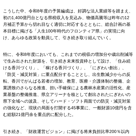
こうした中、令和8年度の予算編成は、好調な法人業績等を踏まえ、
初の1,400億円台となる県税収入を見込み、物価高騰等は昨年の12
月補正予算から切れ目なく適切に対応するとともに、総合計画の基
本目標に掲げる「人生100年時代のフロンティア県」の実現に向
け、あらゆる政策を動員して、引き続き取り組んでいく。
特に、令和8年度においても、これまでの税収の増加分や歳出削減等
で生み出された財源を、引き続き未来投資枠として設け、「住み続
ける香川づくり」、「稼げる香川づくり」、「にぎわい創出」、
「防災・減災対策」に重点配分することとし、出生数減少からの反
転、香川でがんばる若者の増加、教育、医療・介護体制の整備、企
業誘致のさらなる推進、担い手確保による農林水産業の活性化、産
業基盤の整備推進、県立アリーナを核として創出されたにぎわいの
県下全域への波及、そしてハード・ソフト両面での防災・減災対策
の強化など、現状の局面を打開する45事業に、一般財源10億円を含
む総額21億円余を重点的に配分した。
引き続き、「財政運営ビジョン」に掲げる将来負担比率200％以内