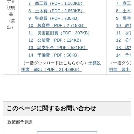
予算
7 商工費（PDF：1,160KB）
7 商工費
説明
8 土木費（PDF：2,650KB）
8 土木費
書
9 警察費（PDF：735KB）
9 警察費
（歳
10 教育費（PDF：2,718KB）
10 教育
出）
11 災害復旧費（PDF：307KB）
11 災害
12 公債費（PDF：124KB）
12 公債
13 諸支出金（PDF：581KB）
13 諸支
14 予備費（PDF：58KB）
14 予備
（一括ダウンロードはこちらから）
予算説
（一括ダウン
明書 歳出（PDF：21,439KB）
明書 歳出（P
このページに関するお問い合わせ
政策部予算課