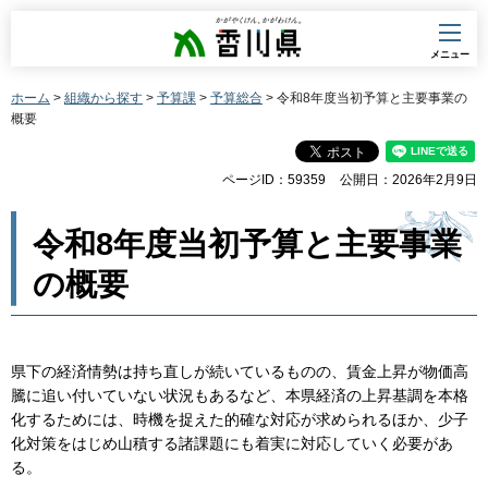
香川県
メニュー
ホーム
>
組織から探す
>
予算課
>
予算総合
> 令和8年度当初予算と主要事業の
概要
ページID：59359
公開日：2026年2月9日
令和8年度当初予算と主要事業
の概要
県下の経済情勢は持ち直しが続いているものの、賃金上昇が物価高
騰に追い付いていない状況もあるなど、本県経済の上昇基調を本格
化するためには、時機を捉えた的確な対応が求められるほか、少子
化対策をはじめ山積する諸課題にも着実に対応していく必要があ
る。