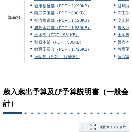
健康福祉部（PDF：2,690KB）
健康福祉
商工労働部（PDF：696KB）
商工労働
部局別
交流推進部（PDF：1,120KB）
交流推進
農政水産部（PDF：1,639KB）
農政水産
土木部（PDF：981KB）
土木部（
警察本部（PDF：336KB）
警察本部
教育委員会（PDF：1,725KB）
教育委員
病院局（PDF：175KB）
病院局（
歳入歳出予算及び予算説明書（一般会
計）
画面サイズで表示