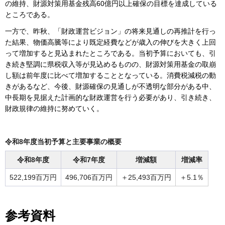
の維持、財源対策用基金残高60億円以上確保の目標を達成している
ところである。
一方で、昨秋、「財政運営ビジョン」の将来見通しの再推計を行っ
た結果、物価高騰等により既定経費などが歳入の伸びを大きく上回
って増加すると見込まれたところである。当初予算においても、引
き続き堅調に県税収入等が見込めるものの、財源対策用基金の取崩
し額は前年度に比べて増加することとなっている。消費税減税の動
きがあるなど、今後、財源確保の見通しが不透明な部分がある中、
中長期を見据えた計画的な財政運営を行う必要があり、引き続き、
財政規律の維持に努めていく。
令和8年度当初予算と主要事業の概要
令和8年度
令和7年度
増減額
増減率
522,199百万円
496,706百万円
＋25,493百万円
＋5.1％
参考資料