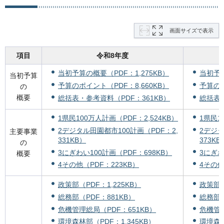
画面サイズで表示
項目
令和8年度
当初予算の概要（PDF：1,275KB）
当初予算
当初予算
予算のポイント（PDF：8,660KB）
予算のポ
の
概要
総括表・参考資料（PDF：361KB）
総括表・
1県民100万人計画（PDF：2,524KB）
1県民1
2デジタル田園都市100計画（PDF：2,
2デジタ
主要事業
331KB）
373KB
の
3にぎわい100計画（PDF：698KB）
3にぎわ
概要
4その他（PDF：223KB）
4その他
政策部（PDF：1,225KB）
政策部（
総務部（PDF：881KB）
総務部（
危機管理総局（PDF：651KB）
危機管理
環境森林部（PDF：1,345KB）
環境森林