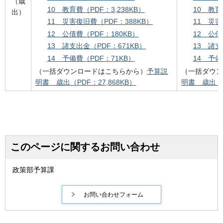
（歳
10 教育費（PDF：3,238KB）
10 教育
出）
11 災害復旧費（PDF：388KB）
11 災害
12 公債費（PDF：180KB）
12 公債
13 諸支出金（PDF：671KB）
13 諸支
14 予備費（PDF：71KB）
14 予備
（一括ダウンロードはこちらから）
予算説
（一括ダウン
明書 歳出（PDF：27,868KB）
明書 歳出（P
このページに関するお問い合わせ
政策部予算課