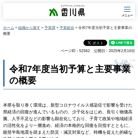
香川県
メニュー
ホーム
>
組織から探す
>
予算課
>
予算総合
> 令和7年度当初予算と主要事業の
概要
ページID：52562
公開日：2025年2月10日
令和7年度当初予算と主要事業
の概要
本県を取り巻く環境は、新型コロナウイルス感染症で影響を受けた
県経済の回復が進んでいるものの、少子化をはじめ、長引く物価高
騰、人手不足などの影響も顕在化しており、子育て政策や地域経済
の活性化をより一層進め、経済の本格的な回復を目指すとともに、
能登半島地震を踏まえた防災・減災対策など、時機を捉えた的確な