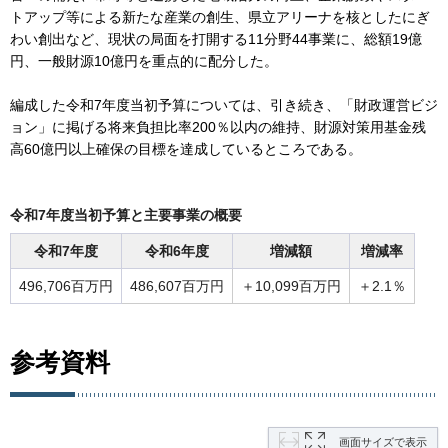
トアップ等による新たな産業の創生、県立アリーナを核としたにぎ
わい創出など、現状の局面を打開する11分野44事業に、総額19億
円、一般財源10億円を重点的に配分した。
編成した令和7年度当初予算については、引き続き、「財政運営ビジ
ョン」に掲げる将来負担比率200％以内の維持、財源対策用基金残
高60億円以上確保の目標を達成しているところである。
令和7年度当初予算と主要事業の概要
令和7年度
令和6年度
増減額
増減率
496,706百万円
486,607百万円
＋10,099百万円
＋2.1％
参考資料
画面サイズで表示