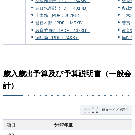
交流推進部（PDF：284KB）
交流推
農政水産部（PDF：431KB）
農政水
土木部（PDF：262KB）
土木部（
警察本部（PDF：145KB）
警察本
教育委員会（PDF：437KB）
教育委
病院局（PDF：74KB）
病院局
歳入歳出予算及び予算説明書（一般会
計）
画面サイズで表示
項目
令和7年度