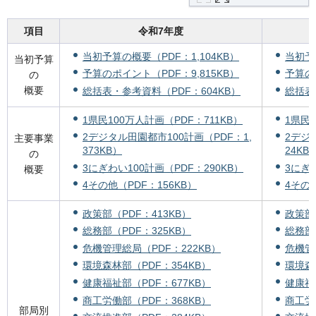
項目
令和7年度
当初予算の概要（PDF：1,104KB）
当初予
当初予算
予算のポイント（PDF：9,815KB）
予算の
の
概要
総括表・参考資料（PDF：604KB）
総括表
1県民100万人計画（PDF：711KB）
1県民1
2デジタル田園都市100計画（PDF：1,
2デジ
主要事業
373KB）
24KB
の
3にぎわい100計画（PDF：290KB）
3にぎわ
概要
4その他（PDF：156KB）
4その他
政策部（PDF：413KB）
政策部（
総務部（PDF：325KB）
総務部（
危機管理総局（PDF：222KB）
危機管
環境森林部（PDF：354KB）
環境森
健康福祉部（PDF：677KB）
健康福祉
商工労働部（PDF：368KB）
商工労
部局別