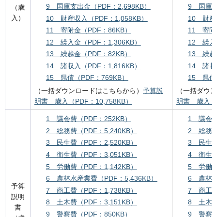
9 国庫支出金（PDF：2,698KB）
9 国庫支
（歳
入）
10 財産収入（PDF：1,058KB）
10 財産
11 寄附金（PDF：86KB）
11 寄附
12 繰入金（PDF：1,306KB）
12 繰入
13 繰越金（PDF：82KB）
13 繰越
14 諸収入（PDF：1,816KB）
14 諸収
15 県債（PDF：769KB）
15 県債
（一括ダウンロードはこちらから）
予算説
（一括ダウン
明書 歳入（PDF：10,758KB）
明書 歳入（P
1 議会費（PDF：252KB）
1 議会費
2 総務費（PDF：5,240KB）
2 総務費
3 民生費（PDF：2,520KB）
3 民生費
4 衛生費（PDF：3,051KB）
4 衛生費
5 労働費（PDF：1,142KB）
5 労働費
6 農林水産業費（PDF：5,436KB）
6 農林水
予算
7 商工費（PDF：1,738KB）
7 商工費
説明
8 土木費（PDF：3,151KB）
8 土木費
書
9 警察費（PDF：850KB）
9 警察費