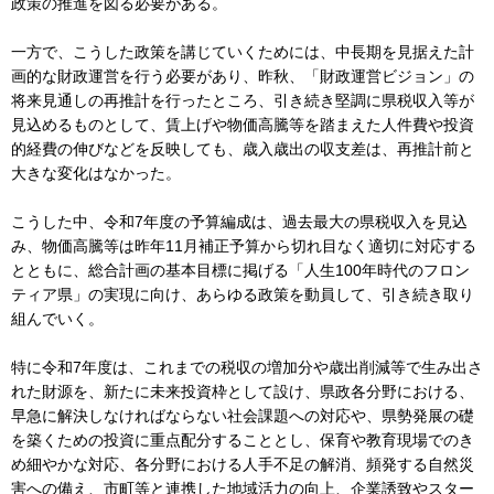
政策の推進を図る必要がある。
一方で、こうした政策を講じていくためには、中長期を見据えた計
画的な財政運営を行う必要があり、昨秋、「財政運営ビジョン」の
将来見通しの再推計を行ったところ、引き続き堅調に県税収入等が
見込めるものとして、賃上げや物価高騰等を踏まえた人件費や投資
的経費の伸びなどを反映しても、歳入歳出の収支差は、再推計前と
大きな変化はなかった。
こうした中、令和7年度の予算編成は、過去最大の県税収入を見込
み、物価高騰等は昨年11月補正予算から切れ目なく適切に対応する
とともに、総合計画の基本目標に掲げる「人生100年時代のフロン
ティア県」の実現に向け、あらゆる政策を動員して、引き続き取り
組んでいく。
特に令和7年度は、これまでの税収の増加分や歳出削減等で生み出さ
れた財源を、新たに未来投資枠として設け、県政各分野における、
早急に解決しなければならない社会課題への対応や、県勢発展の礎
を築くための投資に重点配分することとし、保育や教育現場でのき
め細やかな対応、各分野における人手不足の解消、頻発する自然災
害への備え、市町等と連携した地域活力の向上、企業誘致やスター