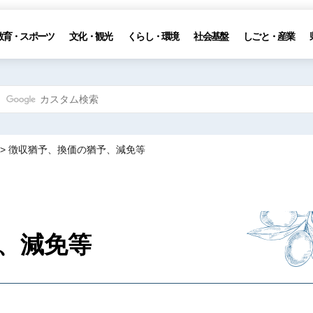
教育・スポーツ
文化・観光
くらし・環境
社会基盤
しごと・産業
> 徴収猶予、換価の猶予、減免等
、減免等