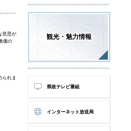
な意思が
観光・魅力情報
換価の
められま
県政テレビ番組
インターネット放送局