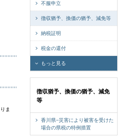
不服申立
徴収猶予、換価の猶予、減免等
納税証明
税金の還付
もっと見る
徴収猶予、換価の猶予、減免
等
ありま
香川県−災害により被害を受けた
場合の県税の特例措置