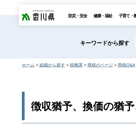
香川県
防災・安全
健康・福祉
子育て・
キーワードから探す
ホーム
>
組織から探す
>
税務課
>
県税のページ
>
県税Q&A
徴収猶予、換価の猶予