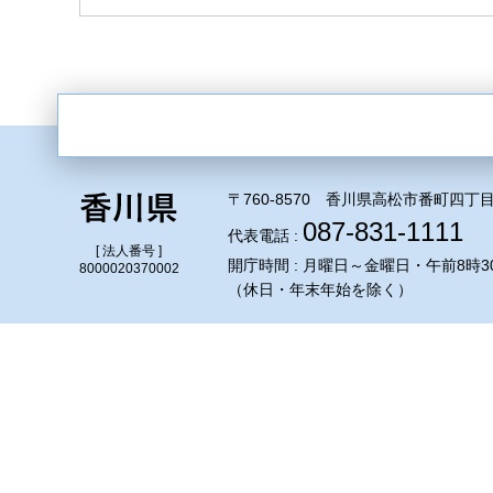
〒760-8570 香川県高松市番町四丁目
087-831-1111
代表電話 :
[ 法人番号 ]
開庁時間 : 月曜日～金曜日・午前8時3
8000020370002
（休日・年末年始を除く）