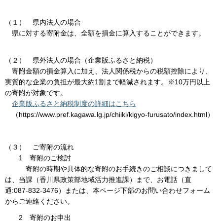
（１） 県内法人の場合
県に対する寄附金は、全額を損金に算入することができます。
（２） 県外法人の場合（企業版ふるさと納税）
寄附金額の損金算入に加え、法人関係税からの税額控除により、
実質的な企業の負担が最大約1割まで軽減されます。※10万円以上
の寄附が対象です。
企業版ふるさと納税制度の詳細はこちら
（https://www.pref.kagawa.lg.jp/chiiki/kigyo-furusato/index.html）
（３） ご寄附の流れ
1 寄附のご検討
寄附の時期や具体的な寄附のお手続きのご相談につきまして
は、当課（香川県政策部地域活力推進課）まで、お電話（直
通:087-832-3476）または、本ページ下部のお問い合わせフォーム
からご連絡ください。
2 寄附のお申出