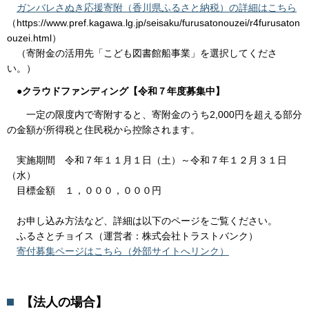
ガンバレさぬき応援寄附（香川県ふるさと納税）の詳細はこちら
（https://www.pref.kagawa.lg.jp/seisaku/furusatonouzei/r4furusaton
ouzei.html）
（寄附金の活用先「こども図書館船事業」を選択してくださ
い。）
●クラウドファンディング【令和７年度募集中】
一定の限度内で寄附すると、寄附金のうち2,000円を超える部分
の金額が所得税と住民税から控除されます。
実施期間 令和７年１１月１日（土）～令和７年１２月３１日
（水）
目標金額 １，０００，０００円
お申し込み方法など、詳細は以下のページをご覧ください。
ふるさとチョイス（運営者：株式会社トラストバンク）
寄付募集ページはこちら（外部サイトへリンク）
【法人の場合】