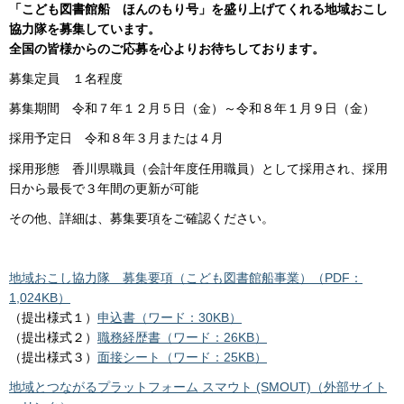
「こども図書館船 ほんのもり号」を盛り上げてくれる地域おこし
協力隊を募集しています。
全国の皆様からのご応募を心よりお待ちしております。
募集定員 １名程度
募集期間 令和７年１２月５日（金）～令和８年１月９日（金）
採用予定日 令和８年３月または４月
採用形態 香川県職員（会計年度任用職員）として採用され、採用
日から最長で３年間の更新が可能
その他、詳細は、募集要項をご確認ください。
地域おこし協力隊 募集要項（こども図書館船事業）（PDF：
1,024KB）
（提出様式１）
申込書（ワード：30KB）
（提出様式２）
職務経歴書（ワード：26KB）
（提出様式３）
面接シート（ワード：25KB）
地域とつながるプラットフォーム スマウト (SMOUT)（外部サイト