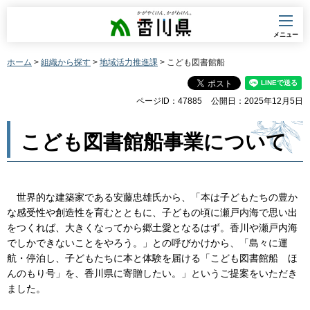
香川県
メニュー
ホーム
>
組織から探す
>
地域活力推進課
> こども図書館船
ページID：47885
公開日：2025年12月5日
こども図書館船事業について
世界的な建築家である安藤忠雄氏から、「本は子どもたちの豊か
な感受性や創造性を育むとともに、子どもの頃に瀬戸内海で思い出
をつくれば、大きくなってから郷土愛となるはず。香川や瀬戸内海
でしかできないことをやろう。」との呼びかけから、「島々に運
航・停泊し、子どもたちに本と体験を届ける「こども図書館船 ほ
んのもり号」を、香川県に寄贈したい。」というご提案をいただき
ました。