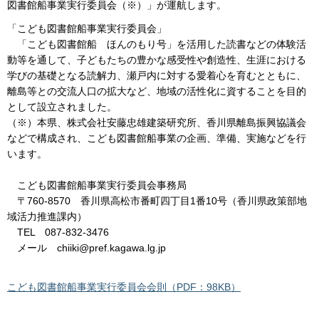
図書館船事業実行委員会（※）」が運航します。
「こども図書館船事業実行委員会」
「こども図書館船 ほんのもり号」を活用した読書などの体験活
動等を通して、子どもたちの豊かな感受性や創造性、生涯における
学びの基礎となる読解力、瀬戸内に対する愛着心を育むとともに、
離島等との交流人口の拡大など、地域の活性化に資することを目的
として設立されました。
（※）本県、株式会社安藤忠雄建築研究所、香川県離島振興協議会
などで構成され、こども図書館船事業の企画、準備、実施などを行
います。
こども図書館船事業実行委員会事務局
〒760-8570 香川県高松市番町四丁目1番10号（香川県政策部地
域活力推進課内）
TEL 087-832-3476
メール chiiki@pref.kagawa.lg.jp
こども図書館船事業実行委員会会則（PDF：98KB）