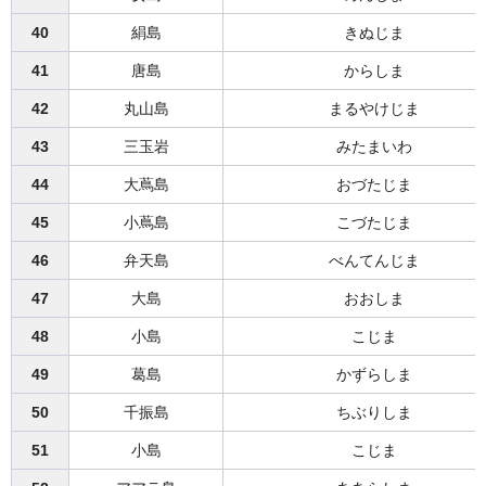
40
絹島
きぬじま
41
唐島
からしま
42
丸山島
まるやけじま
43
三玉岩
みたまいわ
44
大蔦島
おづたじま
45
小蔦島
こづたじま
46
弁天島
べんてんじま
47
大島
おおしま
48
小島
こじま
49
葛島
かずらしま
50
千振島
ちぶりしま
51
小島
こじま