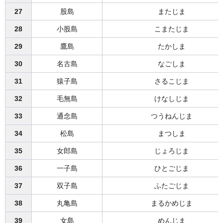
27
股島
またじま
28
小股島
こまたじま
29
鷹島
たかしま
30
名古島
なごしま
31
猿子島
さるこじま
32
毛無島
けなしじま
33
通念島
つうねんじま
34
松島
まつしま
35
女郎島
じょろじま
36
一子島
ひとごじま
37
双子島
ふたごじま
38
丸亀島
まるかめじま
39
女島
めんじま