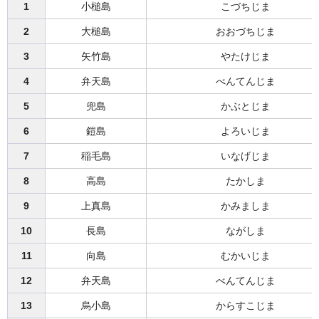
1
小槌島
こづちじま
2
大槌島
おおづちじま
3
矢竹島
やたけじま
4
弁天島
べんてんじま
5
兜島
かぶとじま
6
鎧島
よろいじま
7
稲毛島
いなげじま
8
高島
たかしま
9
上真島
かみましま
10
長島
ながしま
11
向島
むかいじま
12
弁天島
べんてんじま
13
烏小島
からすこじま