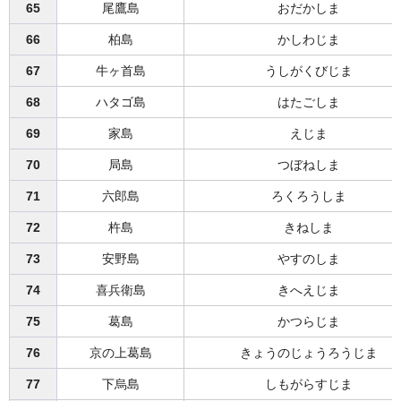
65
尾鷹島
おだかしま
66
柏島
かしわじま
67
牛ヶ首島
うしがくびじま
68
ハタゴ島
はたごしま
69
家島
えじま
70
局島
つぼねしま
71
六郎島
ろくろうしま
72
杵島
きねしま
73
安野島
やすのしま
74
喜兵衛島
きへえじま
75
葛島
かつらじま
76
京の上葛島
きょうのじょうろうじま
77
下烏島
しもがらすじま