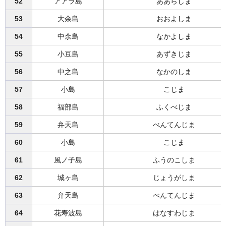
52
アアラ島
ああらしま
53
大余島
おおよしま
54
中余島
なかよしま
55
小豆島
あずきじま
56
中之島
なかのしま
57
小島
こじま
58
福部島
ふくべじま
59
弁天島
べんてんじま
60
小島
こじま
61
風ノ子島
ふうのこしま
62
城ヶ島
じょうがしま
63
弁天島
べんてんじま
64
花寿波島
はなすわじま