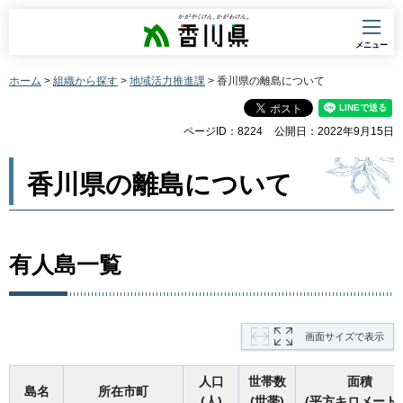
香川県
メニュー
ホーム
>
組織から探す
>
地域活力推進課
> 香川県の離島について
ページID：8224
公開日：2022年9月15日
香川県の離島について
有人島一覧
画面サイズで表示
人口
世帯数
面積
島名
所在市町
(人)
(世帯)
(平方キロメート