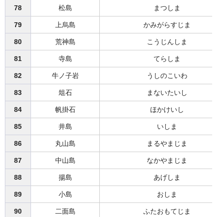
78
松島
まつしま
79
上烏島
かみがらすじま
80
荒神島
こうじんしま
81
寺島
てらしま
82
牛ノ子岩
うしのこいわ
83
俎石
まないたいし
84
帆掛石
ほかけいし
85
井島
いしま
86
丸山島
まるやまじま
87
中山島
なかやまじま
88
揚島
あげしま
89
小島
おしま
90
二面島
ふたおもてじま