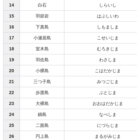
14
白石
しらいし
15
羽節岩
はぶしいわ
16
下真島
しもましま
17
小瀬居島
こせいじま
18
室木島
むろきじま
19
羽佐島
わさしま
20
小裸島
こはだかじま
21
三つ子島
みつごじま
22
歩渡島
ぶとじま
23
大裸島
おおはだかじま
24
鍋島
なべしま
25
二面島
にづらじま
26
円上島
まるがみじま