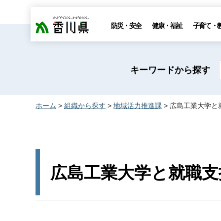
香川県
防災・安全
健康・福祉
子育て・
キーワードから探す
ホーム
>
組織から探す
>
地域活力推進課
> 広島工業大学
広島工業大学と就職支