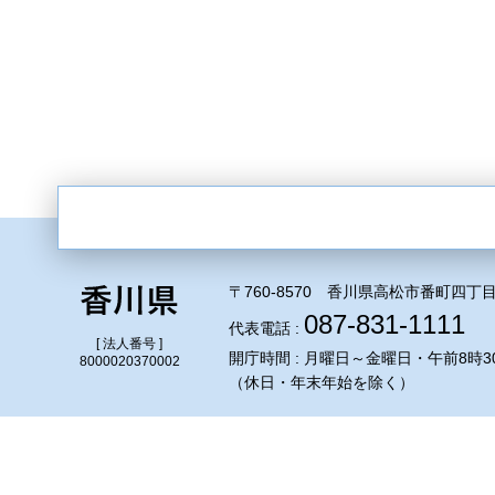
〒760-8570 香川県高松市番町四丁目
087-831-1111
代表電話 :
[ 法人番号 ]
開庁時間 : 月曜日～金曜日・午前8時3
8000020370002
（休日・年末年始を除く）