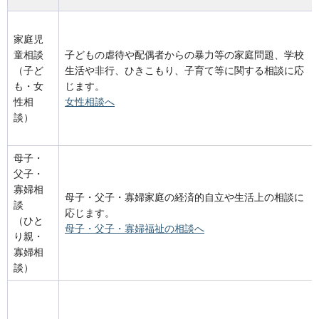
家庭児
童相談
子どもの虐待や配偶者からの暴力等の家庭問題、学校
（子ど
生活や非行、ひきこもり、子育て等に関する相談に応
も・女
じます。
性相
女性相談へ
談）
母子・
父子・
寡婦相
母子・父子・寡婦家庭の経済的自立や生活上の相談に
談
応じます。
（ひと
母子・父子・寡婦福祉の相談へ
り親・
寡婦相
談）