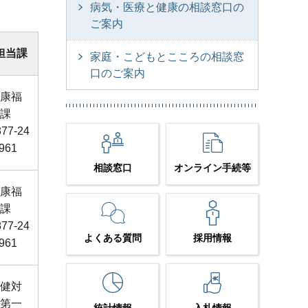
病気・医療と健康の相談窓口の
ご案内
担当課
家庭・こどもとこころの相談窓
口のご案内
康福
課
877-24
9961
相談窓口
オンライン手続等
康福
課
877-24
よくある質問
採用情報
9961
健対
第一