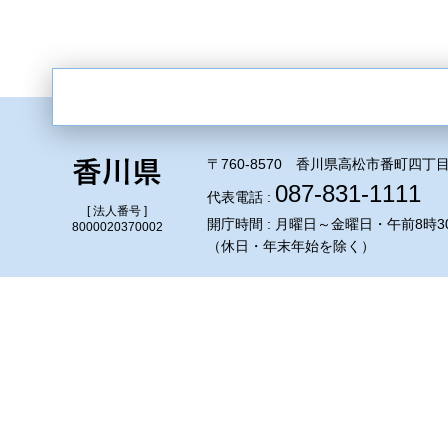
〒760-8570 香川県高松市番町四丁目
087-831-1111
代表電話 :
[ 法人番号 ]
開庁時間 : 月曜日～金曜日・午前8時3
8000020370002
（休日・年末年始を除く）