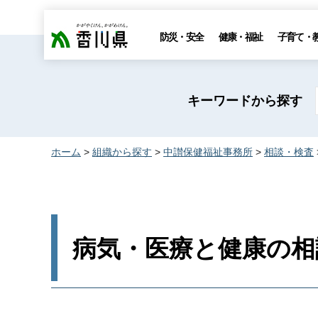
香川県
防災・安全
健康・福祉
子育て・
キーワードから探す
ホーム
>
組織から探す
>
中讃保健福祉事務所
>
相談・検査
病気・医療と健康の相