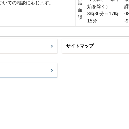
ついての相談に応じます。
話
始を除く）
課
面
8時30分～17時
0
談
15分
-
サイトマップ