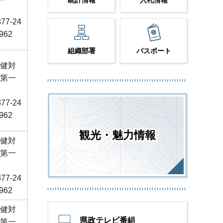
統計情報
入札情報
877-24
9962
組織部署
パスポート
健対
第一
877-24
9962
観光・魅力情報
健対
第一
877-24
9962
健対
県政テレビ番組
第一