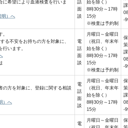
合に希望により血液検査を行いま
話
始を除く）
課
面
8時30分～17時
0
説明）へ
談
15分
-
※検査は予約制
す。
月曜日～金曜日
保
関する不安をお持ちの方を対象に、
電
（祝日、年末年
策
を行います。
話
始を除く）
課
へ
面
8時30分～17時
0
は
談
15分
-
※検査は予約制
月曜日～金曜日
保
電
者の方を対象に、登録に関する相談
（祝日、年末年
策
話
始を除く）
課
面
明）へ
8時30分～17時
0
談
15分
-
月曜日～金曜日
保
電
（祝日、年末年
策