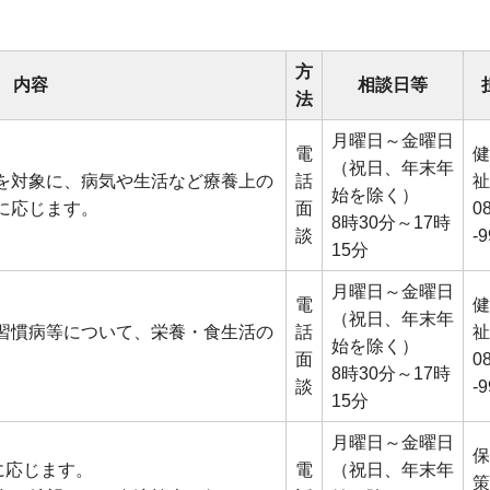
方
内容
相談日等
法
月曜日～金曜日
電
健
（祝日、年末年
を対象に、病気や生活など療養上の
話
祉
始を除く）
に応じます。
面
0
8時30分～17時
談
-
15分
月曜日～金曜日
電
健
（祝日、年末年
習慣病等について、栄養・食生活の
話
祉
始を除く）
面
0
8時30分～17時
談
-
15分
月曜日～金曜日
保
に応じます。
電
（祝日、年末年
策