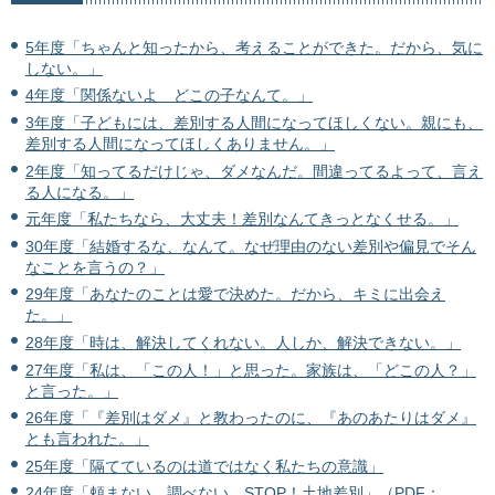
5年度「ちゃんと知ったから、考えることができた。だから、気に
しない。」
4年度「関係ないよ どこの子なんて。」
3年度「子どもには、差別する人間になってほしくない。親にも、
差別する人間になってほしくありません。」
2年度「知ってるだけじゃ、ダメなんだ。間違ってるよって、言え
る人になる。」
元年度「私たちなら、大丈夫！差別なんてきっとなくせる。」
30年度「結婚するな、なんて。なぜ理由のない差別や偏見でそん
なことを言うの？」
29年度「あなたのことは愛で決めた。だから、キミに出会え
た。」
28年度「時は、解決してくれない。人しか、解決できない。」
27年度「私は、「この人！」と思った。家族は、「どこの人？」
と言った。」
26年度「『差別はダメ』と教わったのに、『あのあたりはダメ』
とも言われた。」
25年度「隔てているのは道ではなく私たちの意識」
24年度「頼まない、調べない。STOP！土地差別」（PDF：