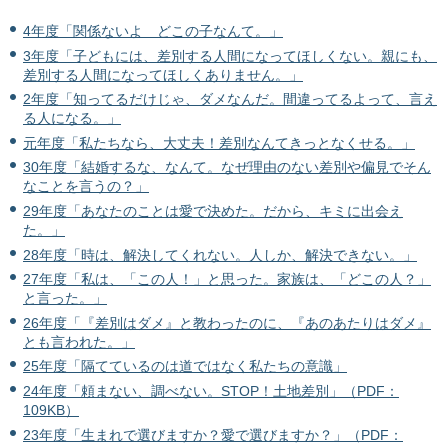
4年度「関係ないよ どこの子なんて。」
3年度「子どもには、差別する人間になってほしくない。親にも、
差別する人間になってほしくありません。」
2年度「知ってるだけじゃ、ダメなんだ。間違ってるよって、言え
る人になる。」
元年度「私たちなら、大丈夫！差別なんてきっとなくせる。」
30年度「結婚するな、なんて。なぜ理由のない差別や偏見でそん
なことを言うの？」
29年度「あなたのことは愛で決めた。だから、キミに出会え
た。」
28年度「時は、解決してくれない。人しか、解決できない。」
27年度「私は、「この人！」と思った。家族は、「どこの人？」
と言った。」
26年度「『差別はダメ』と教わったのに、『あのあたりはダメ』
とも言われた。」
25年度「隔てているのは道ではなく私たちの意識」
24年度「頼まない、調べない。STOP！土地差別」（PDF：
109KB）
23年度「生まれで選びますか？愛で選びますか？」（PDF：