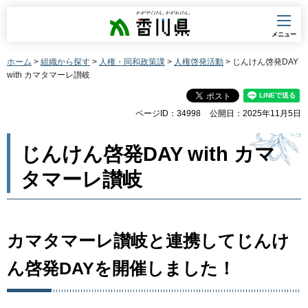
香川県
メニュー
ホーム
>
組織から探す
>
人権・同和政策課
>
人権啓発活動
> じんけん啓発DAY
with カマタマーレ讃岐
ページID：34998
公開日：2025年11月5日
じんけん啓発DAY with カマ
タマーレ讃岐
カマタマーレ讃岐と連携してじんけ
ん啓発DAYを開催しました！