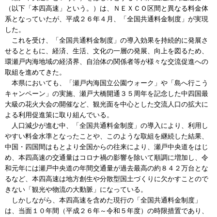
（以下「本四高速」という。）は、ＮＥＸＣＯ区間と異なる料金体
系となっていたが、平成２６年４月、「全国共通料金制度」が実現
した。
これを受け、「全国共通料金制度」の導入効果を持続的に発展さ
せるとともに、経済、生活、文化の一層の発展、向上を図るため、
環瀬戸内海地域の経済界、自治体の関係者等が様々な交流促進への
取組を進めてきた。
本県においても、「瀬戸内海国立公園ウォーク」や「島へ行こう
キャンペーン」の実施、瀬戸大橋開通３５周年を記念した中四国最
大級の花火大会の開催など、観光面を中心とした交流人口の拡大に
よる利用促進策に取り組んでいる。
人口減少が進む中、「全国共通料金制度」の導入により、利用し
やすい料金水準となったことや、このような取組を継続した結果、
中国・四国間はもとより全国からの往来により、瀬戸中央道をはじ
め、本四高速の交通量はコロナ禍の影響を除いて順調に増加し、令
和元年には瀬戸中央道の年間交通量が過去最高の約８４２万台とな
るなど、本四高速は地方創生や分散型国土づくりに欠かすことので
きない「観光や物流の大動脈」になっている。
しかしながら、本四高速を含めた現行の「全国共通料金制度」
は、当面１０年間（平成２６年～令和５年度）の時限措置であり、