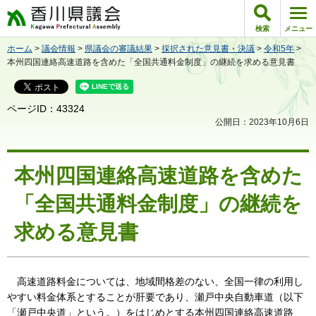
香川県議会
検索
メニュー
ホーム
>
議会情報
>
県議会の審議結果
>
採択された意見書・決議
>
令和5年
>
本州四国連絡高速道路を含めた「全国共通料金制度」の継続を求める意見書
ページID：43324
公開日：2023年10月6日
本州四国連絡高速道路を含めた
「全国共通料金制度」の継続を
求める意見書
高速道路料金については、地域間格差のない、全国一律の利用し
やすい料金体系とすることが肝要であり、瀬戸中央自動車道（以下
「瀬戸中央道」という。）をはじめとする本州四国連絡高速道路