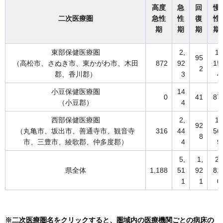
高度
急
回
慢
二次医療圏
急性
性
復
性
期
期
期
期
東部保健医療圏
2,
1,
95
（高松市、さぬき市、東かがわ市、木田
872
92
15
2
郡、香川郡）
3
4
小豆保健医療圏
14
0
41
87
（小豆郡）
4
西部保健医療圏
2,
1,
92
（丸亀市、坂出市、善通寺市、観音寺
316
44
56
8
市、三豊市、綾歌郡、仲多度郡）
4
9
5,
1,
2,
県全体
1,188
51
92
81
1
1
0
※二次医療圏名をクリックすると、圏域内の医療機関ごとの病床の