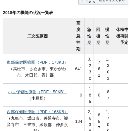
画面サイズで表示
2018年の機能の状況一覧表
高
度
急
回
慢
休棟中
二次医療圏
急
性
復
性
後再開
性
期
期
期
予定
期
3,
1,
東部保健医療圏（PDF：173KB）
7
2
3
（高松市、さぬき市、東かがわ
641
6
3
6
市、木田郡、香川郡）
2
0
3
1
小豆保健医療圏（PDF：50KB）
8
0
8
0
（小豆郡）
7
5
西部保健医療圏（PDF：168KB）
2,
1,
8
（丸亀市、坂出市、善通寺市、観
6
7
134
5
音寺市、三豊市、綾歌郡、仲多度
3
0
7