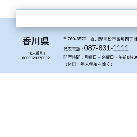
〒760-8570 香川県高松市番町四丁目
087-831-1111
代表電話 :
[ 法人番号 ]
開庁時間 : 月曜日～金曜日・午前8時3
8000020370002
（休日・年末年始を除く）