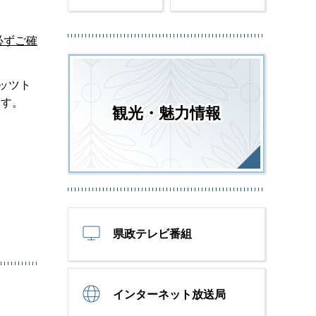
必ずご確
ッツト
ます。
観光・魅力情報
県政テレビ番組
インターネット放送局