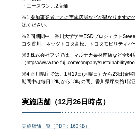
・エースワン…2店舗
※1
参加事業者ごとに実施店舗などが異なりますの
認ください。
※2 同期間中、香川大学学生ESDプロジェクトSt
ヨタ香川、ネッツトヨタ高松、トヨタモビリティパ
※3 株式会社フジでは、マルナカ栗林南店など全6
（https://www.the-fuji.com/company/sustainability/fo
※4 香川県庁では、1月19日(月曜日）から23日(
期間中は毎日12時から13時の間、香川県庁東館1
実施店舗（12月26日時点）
実施店舗一覧（PDF：160KB）