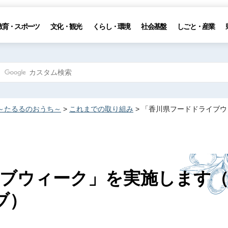
教育・スポーツ
文化・観光
くらし・環境
社会基盤
しごと・産業
～たるるのおうち～
>
これまでの取り組み
> 「香川県フードドライブ
ブウィーク」を実施します
ブ）