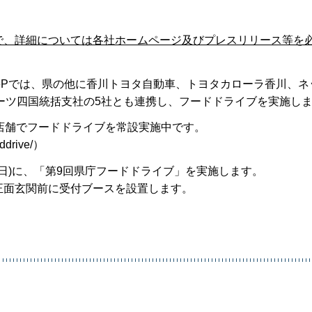
で、詳細については各社ホームページ及びプレスリリース等を
eeePでは、県の他に香川トヨタ自動車、トヨタカローラ香川、ネ
ーツ四国統括支社の5社とも連携し、フードドライブを実施し
4店舗でフードドライブを常設実施中です。
oddrive/）
金曜日)に、「第9回県庁フードドライブ」を実施します。
階正面玄関前に受付ブースを設置します。