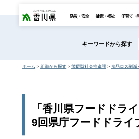
香川県
防災・安全
健康・福祉
子育て・
キーワードから探す
ホーム
>
組織から探す
>
循環型社会推進課
>
食品ロス削減
「香川県フードドライ
9回県庁フードドライ