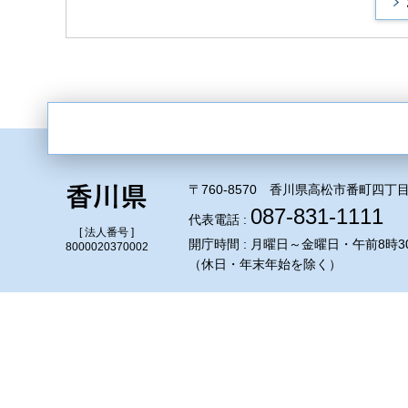
〒760-8570 香川県高松市番町四丁目
087-831-1111
代表電話 :
[ 法人番号 ]
開庁時間 : 月曜日～金曜日・午前8時3
8000020370002
（休日・年末年始を除く）