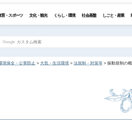
教育・スポーツ
文化・観光
くらし・環境
社会基盤
しごと・産業
環境保全・公害防止
>
大気・生活環境
>
法規制・対策等
> 振動規制の