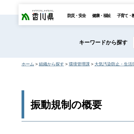
香川県
防災・安全
健康・福祉
子育て・
キーワードから探す
ホーム
>
組織から探す
>
環境管理課
>
大気汚染防止・生活
振動規制の概要