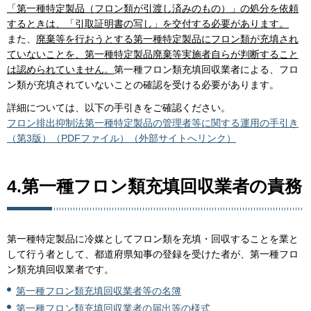
「第一種特定製品（フロン類が引渡し済みのもの）」の処分を依頼
するときは、「引取証明書の写し」を交付する必要があります。
また、
廃棄等を行おうとする第一種特定製品にフロン類が充填され
ていないことを、第一種特定製品廃棄等実施者自らが判断すること
は認められていません。
第一種フロン類充填回収業者による、フロ
ン類が充填されていないことの確認を受ける必要があります。
詳細については、以下の手引きをご確認ください。
フロン排出抑制法第一種特定製品の管理者等に関する運用の手引き
（第3版）（PDFファイル）（外部サイトへリンク）
4.第一種フロン類充填回収業者の責務
第一種特定製品に冷媒としてフロン類を充填・回収することを業と
して行う者として、都道府県知事の登録を受けた者が、第一種フロ
ン類充填回収業者です。
第一種フロン類充填回収業者等の名簿
第一種フロン類充填回収業者の届出等の様式