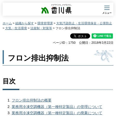
香川県
メニュー
ホーム
>
組織から探す
>
環境管理課
>
大気汚染防止・生活環境保全・公害防止
>
大気・生活環境
>
法規制・対策等
> フロン排出抑制法
ページID：1750
公開日：2018年3月22日
フロン排出抑制法
目次
フロン排出抑制法の概要
業務用冷凍空調機器（第一種特定製品）の管理について
業務用冷凍空調機器（第一種特定製品）の廃棄について