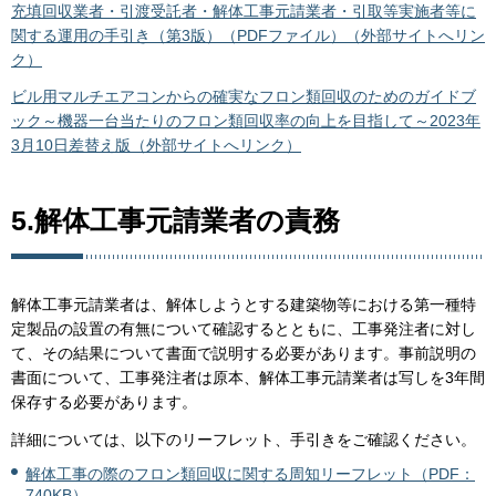
充填回収業者・引渡受託者・解体工事元請業者・引取等実施者等に
関する運用の手引き（第3版）（PDFファイル）（外部サイトへリン
ク）
ビル用マルチエアコンからの確実なフロン類回収のためのガイドブ
ック～機器一台当たりのフロン類回収率の向上を目指して～2023年
3月10日差替え版（外部サイトへリンク）
5.解体工事元請業者の責務
解体工事元請業者は、解体しようとする建築物等における第一種特
定製品の設置の有無について確認するとともに、工事発注者に対し
て、その結果について書面で説明する必要があります。事前説明の
書面について、工事発注者は原本、解体工事元請業者は写しを3年間
保存する必要があります。
詳細については、以下のリーフレット、手引きをご確認ください。
解体工事の際のフロン類回収に関する周知リーフレット（PDF：
740KB）