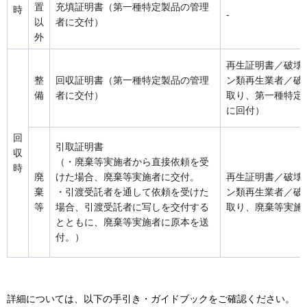
置
充填証明書（第一種特定製品の管理
時
-
以
者に交付）
外
再生証明書／破壊
整
回収証明書（第一種特定製品の管理
ン類再生業者／破
備
者に交付）
取り、第一種特定
に回付）
回
引取証明書
収
（・廃棄等実施者から直接依頼を受
時
廃
けた場合、廃棄等実施者に交付。
再生証明書／破壊
棄
・引渡受託者を通して依頼を受けた
ン類再生業者／破
等
場合、引渡受託者に写しを交付する
取り、廃棄等実施
とともに、廃棄等実施者に原本を送
付。）
詳細については、以下の手引き・ガイドブックをご確認ください。