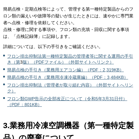
簡易点検・定期点検等によって、管理する第一種特定製品からのフ
ロン類の漏えいや故障等の疑いが生じたときには、速やかに専門業
者へ点検・修理を依頼してください。
点検・修理に関する事項や、フロン類の充填・回収に関する事項
は、「点検記録簿」に記録します。
詳細については、以下の手引きをご確認ください。
フロン排出抑制法第一種特定製品の管理者等に関する運用の手引
き（第
3
版）（PDFファイル）（外部サイトへリンク）
簡易点検の手引き（業務用エアコン編）（PDF：2,319KB）
簡易点検の手引き（業務用冷凍冷蔵庫編）（PDF：3,484KB）
フロン排出抑制法（管理者が取り組む内容）（外部サイトへリン
ク）
フロン類GWP告示の全部改正について（令和5年3月31日付）
（PDF：801KB）
3.業務用冷凍空調機器（第一種特定製
品）の廃棄について