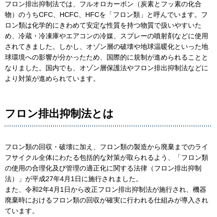
フロン排出抑制法では、フルオロカーボン（炭素とフッ素の化合
物）のうちCFC、HCFC、HFCを「フロン類」と呼んでいます。フ
ロン類は化学的にきわめて安定な性質を持つ物質で扱いやすいた
め、冷蔵・冷凍庫やエアコンの冷媒、スプレーの噴射剤などに使用
されてきました。しかし、オゾン層の破壊や地球温暖化といった地
球環境への影響が分かったため、国際的に規制が進められることと
なりました。国内でも、オゾン層保護法やフロン排出抑制法などに
より対策が進められています。
フロン排出抑制法とは
フロン類の回収・破壊に加え、フロン類の製造から廃棄までのライ
フサイクル全体にわたる包括的な対策が取られるよう、「フロン類
の使用の合理化及び管理の適正化に関する法律（フロン排出抑制
法）」が平成27年4月1日に施行されました。
また、令和2年4月1日から改正フロン排出抑制法が施行され、機器
廃棄時におけるフロン類の回収が確実に行われる仕組みが導入され
ています。