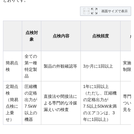
画面サイズで表示
点検対
点検内容
点検頻度
点
象
全ての
簡易点
第一種
実施
製品の外観確認等
3か月に1回以上
検
特定製
制限
品
定期点
圧縮機
1年に1回以上
検
の定格
（ただし、圧縮機
直接法や間接法に
専門
（簡易
出力が
の定格出力が
よる専門的な冷媒
つい
点検に
7.5kW
7.5以上50kW未満
漏えいの検査
見を
上乗
以上の
のエアコンは、3
せ）
機器
年に1回以上）