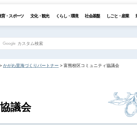
教育・スポーツ
文化・観光
くらし・環境
社会基盤
しごと・産業
>
かがわ里海づくりパートナー
> 富熊校区コミュニティ協議会
協議会