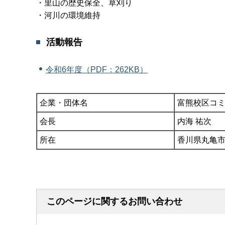
・里山の歴史保全、草刈り
・河川の環境維持
活動報告
令和6年度（PDF：262KB）
企業・団体名
富熊校区コ
会長
内海 祐次
所在
香川県丸亀市綾
このページに関するお問い合わせ