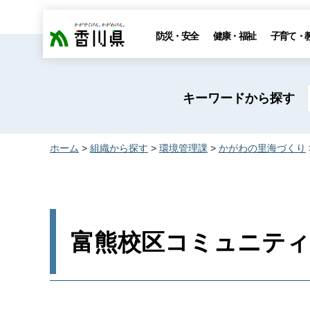
香川県
防災・安全
健康・福祉
子育て・
キーワードから探す
ホーム
>
組織から探す
>
環境管理課
>
かがわの里海づくり
富熊校区コミュニティ