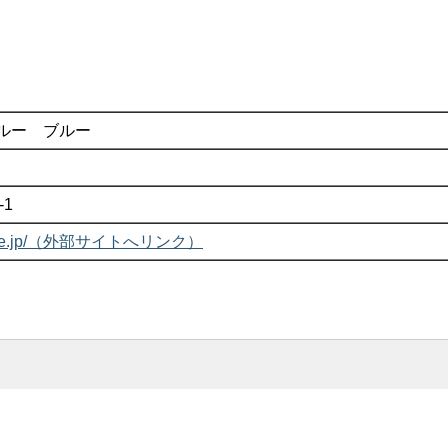
ルー ブルー
-1
lueblue.jp/（外部サイトへリンク）