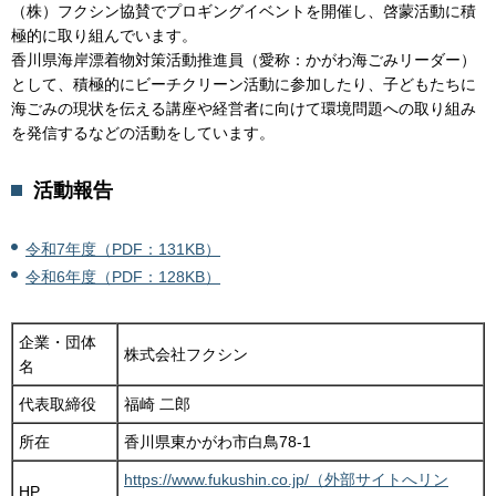
（株）フクシン協賛でプロギングイベントを開催し、啓蒙活動に積
極的に取り組んでいます。
香川県海岸漂着物対策活動推進員（愛称：かがわ海ごみリーダー）
として、積極的にビーチクリーン活動に参加したり、子どもたちに
海ごみの現状を伝える講座や経営者に向けて環境問題への取り組み
を発信するなどの活動をしています。
活動報告
令和7年度（PDF：131KB）
令和6年度（PDF：128KB）
企業・団体
株式会社フクシン
名
代表取締役
福崎 二郎
所在
香川県東かがわ市白鳥78-1
https://www.fukushin.co.jp/（外部サイトへリン
HP