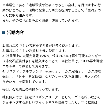
企業理念にある「地球環境や社会にやさしい会社」を目指す中の行
動のひとつとし、環境に配慮した商品を提供することで「里海」づ
くりに取り組みます。
また、その取り組みを広く発信・啓蒙していきます。
活動内容
1. 環境にやさしい素材をできるだけ多く使用します。
2. 環境にやさしい副資材を極力使用します。
3. 社屋屋上の太陽光発電で25%、残りの75%は再生可能エネルギー
（非化石証書付き）を購入することで、本社社屋は、100%再生可能
エネルギーで稼働しております。
4. サスティナブルブランド「ecuvo,」、「永久定番」、「永久修理
保証」、「片手・片足販売」などのサービスを展開し「モノとの付
き合い方」を提案しています。
毎日、会社周辺の清掃を行っています。
社長個人では、認定プロギングリーダーとして、ゴミを拾いながら
ジョギングする新しいフィットネスを自身でしたり、年に数回は