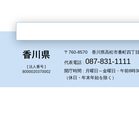
〒760-8570 香川県高松市番町四丁目
087-831-1111
代表電話 :
[ 法人番号 ]
開庁時間 : 月曜日～金曜日・午前8時3
8000020370002
（休日・年末年始を除く）