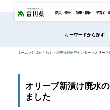
香川県
防災・安全
健康・福祉
子育て・
キーワードから探す
ホーム
>
組織から探す
>
環境保健研究センター
> オリー
オリーブ新漬け廃水の
ました