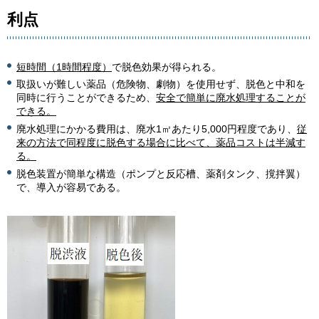
利点
短時間（1時間程度）
で脱色効果が得られる。
取扱いが難しい薬品（危険物、劇物）を使用せず、脱色と中和を
同時に行うことができるため、
安全で簡単に廃水処理することが
できる。
廃水処理にかかる費用は、廃水1㎥あたり5,000円程度であり、
従
来の方法で同程度に脱色する場合に比べて、薬品コストは半減す
る。
脱色装置が簡単な構造（ポンプと反応槽、薬剤タンク、撹拌翼）
で、導入が容易である。