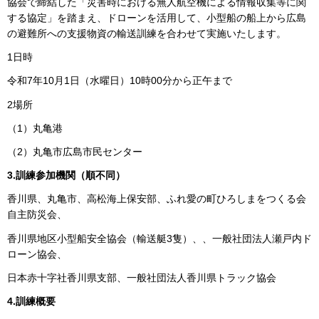
協会で締結した「災害時における無人航空機による情報収集等に関
する協定」を踏まえ、ドローンを活用して、小型船の船上から広島
の避難所への支援物資の輸送訓練を合わせて実施いたします。
1日時
令和7年10月1日（水曜日）10時00分から正午まで
2場所
（1）丸亀港
（2）丸亀市広島市民センター
3.訓練参加機関（順不同）
香川県、丸亀市、高松海上保安部、ふれ愛の町ひろしまをつくる会
自主防災会、
香川県地区小型船安全協会（輸送艇3隻）、、一般社団法人瀬戸内ド
ローン協会、
日本赤十字社香川県支部、一般社団法人香川県トラック協会
4.訓練概要