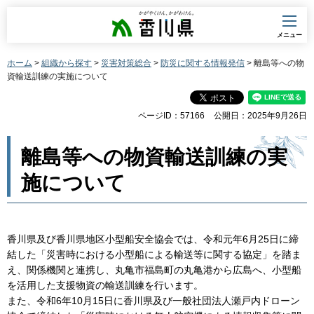
香川県
メニュー
ホーム
>
組織から探す
>
災害対策総合
>
防災に関する情報発信
> 離島等への物
資輸送訓練の実施について
ページID：57166
公開日：2025年9月26日
離島等への物資輸送訓練の実
施について
香川県及び香川県地区小型船安全協会では、令和元年6月25日に締
結した「災害時における小型船による輸送等に関する協定」を踏ま
え、関係機関と連携し、丸亀市福島町の丸亀港から広島へ、小型船
を活用した支援物資の輸送訓練を行います。
また、令和6年10月15日に香川県及び一般社団法人瀬戸内ドローン