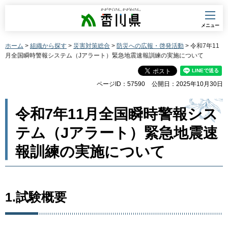
香川県
メニュー
ホーム
>
組織から探す
>
災害対策総合
>
防災への広報・啓発活動
> 令和7年11
月全国瞬時警報システム（Jアラート）緊急地震速報訓練の実施について
ページID：57590
公開日：2025年10月30日
令和7年11月全国瞬時警報シス
テム（Jアラート）緊急地震速
報訓練の実施について
1.試験概要