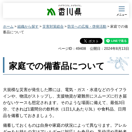
香川県
メニュー
ホーム
>
組織から探す
>
災害対策総合
>
防災への広報・啓発活動
> 家庭での備
蓄品について
ページID：49408
公開日：2024年8月13日
家庭での備蓄品について
大規模な災害が発生した際には、電気・ガス・水道などのライフラ
インや、物流がストップし、支援物資が避難所にスムーズに行き届
かないケースも想定されます。そのような場面に備えて、最低3日
分、できれば1週間分の飲料水（1日1人あたり3L）や食料品、日用
品を備蓄しておきましょう。
備蓄しておくものは自身や家庭の状況によって異なります。アレル
ギーをお持ちの方はアレルギーに対応した食品や、乳幼児や高齢者