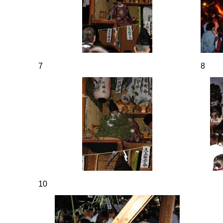
7
8
10