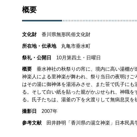
概要
文化財
香
川県無形民俗文化財
所在地・伝承地
丸
亀市垂水町
祭礼・公開日
1
0月第四土・日曜日
概要
垂
水神社の秋祭りの宵に、境内に高い湯棚が
神楽人による里神楽が舞われ、祭り当日の夜明けご
はその湯に御神体を湯浴みさせ、また笹で氏子にも
る。そして白い紙を貼った籠がかぶせられ、神職を
る。氏子たちは、湯釜の下を火渡りして無病息災を
撮影日
2
007年
参考文献
田
井静明「香川県の湯立神楽」日本民具学会