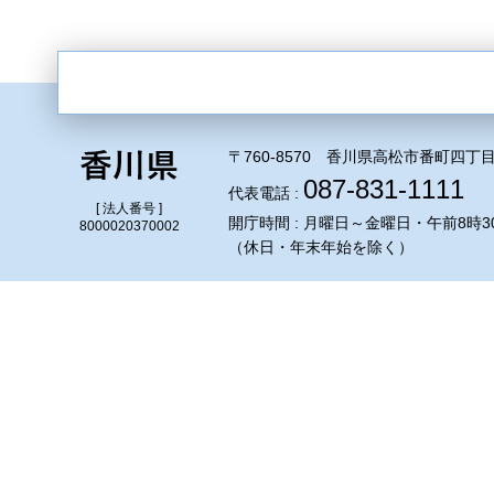
〒760-8570 香川県高松市番町四丁目
087-831-1111
代表電話 :
[ 法人番号 ]
開庁時間 : 月曜日～金曜日・午前8時3
8000020370002
（休日・年末年始を除く）