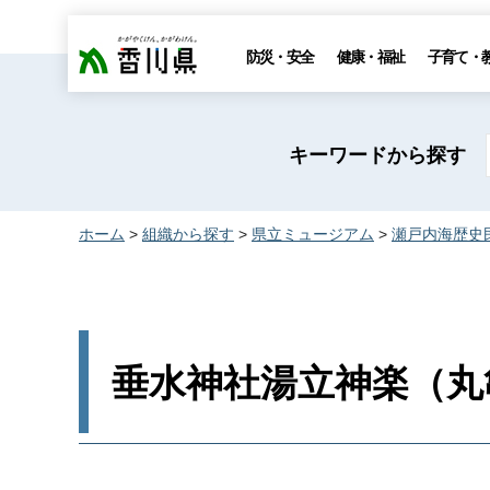
香川県
防災・安全
健康・福祉
子育て・
キーワードから探す
ホーム
>
組織から探す
>
県立ミュージアム
>
瀬戸内海歴史
垂水神社湯立神楽（丸