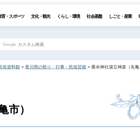
教育・スポーツ
文化・観光
くらし・環境
社会基盤
しごと・産業
民俗資料館
>
香川県の祭り・行事・民俗芸能
> 垂水神社湯立神楽（丸亀
亀市）