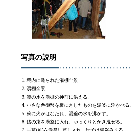
写真の説明
境内に造られた湯棚全景
湯棚全景
釜の水を湯棚の神前に供える。
小さな色御幣を板にさしたものを湯釜に浮かべる
薪に火がはなたれ、湯釜の水を沸かす。
銭の束を湯釜に入れ、ゆっくりとかき混ぜる。
手草(笹)を湯釜に差し入れ、氏子は湯浴みする。