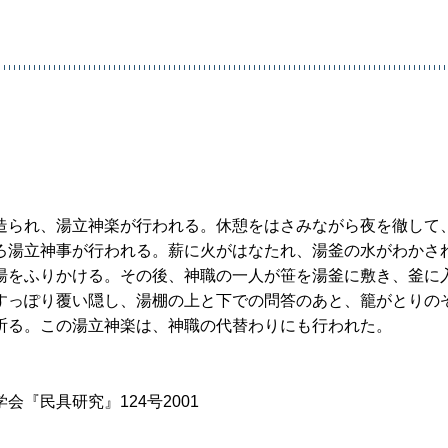
造られ、湯立神楽が行われる。休憩をはさみながら夜を徹して
ろ湯立神事が行われる。薪に火がはなたれ、湯釜の水がわかさ
湯をふりかける。その後、神職の一人が笹を湯釜に敷き、釜に
すっぽり覆い隠し、湯棚の上と下での問答のあと、籠がとりの
祈る。この湯立神楽は、神職の代替わりにも行われた。
『民具研究』124号2001