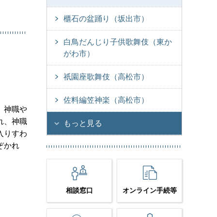
櫃石の盆踊り（坂出市）
白鳥だんじり子供歌舞伎（東か
がわ市）
祇園座歌舞伎（高松市）
佐料編笠神楽（高松市）
、神職や
れ、神職
もっと見る
入りすわ
ぞかれ
相談窓口
オンライン手続等