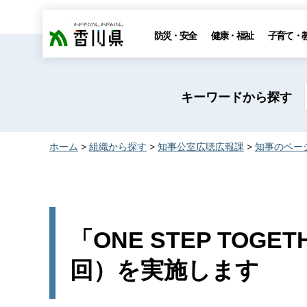
香川県
防災・安全
健康・福祉
子育て・
キーワードから探す
ホーム
>
組織から探す
>
知事公室広聴広報課
>
知事のペー
「ONE STEP TOG
回）を実施します