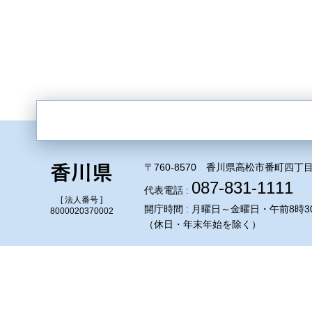
〒760-8570 香川県高松市番町四丁目
087-831-1111
代表電話 :
[ 法人番号 ]
開庁時間 : 月曜日～金曜日・午前8時3
8000020370002
（休日・年末年始を除く）