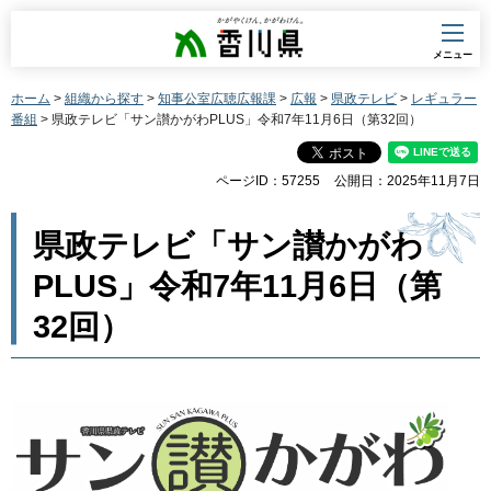
香川県
メニュー
ホーム
>
組織から探す
>
知事公室広聴広報課
>
広報
>
県政テレビ
>
レギュラー
番組
> 県政テレビ「サン讃かがわPLUS」令和7年11月6日（第32回）
ページID：57255
公開日：2025年11月7日
県政テレビ「サン讃かがわ
PLUS」令和7年11月6日（第
32回）