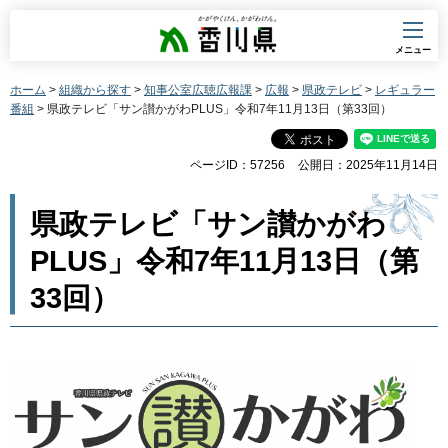
香川県
メニュー
ホーム
>
組織から探す
>
知事公室広聴広報課
>
広報
>
県政テレビ
>
レギュラー
番組
> 県政テレビ「サン讃かがわPLUS」令和7年11月13日（第33回）
ページID：57256
公開日：2025年11月14日
県政テレビ「サン讃かがわ
PLUS」令和7年11月13日（第
33回）