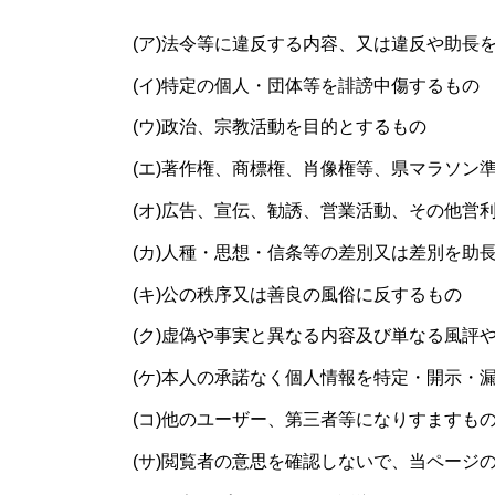
(ア)法令等に違反する内容、又は違反や助長
(イ)特定の個人・団体等を誹謗中傷するもの
(ウ)政治、宗教活動を目的とするもの
(エ)著作権、商標権、肖像権等、県マラソン
(オ)広告、宣伝、勧誘、営業活動、その他営
(カ)人種・思想・信条等の差別又は差別を助
(キ)公の秩序又は善良の風俗に反するもの
(ク)虚偽や事実と異なる内容及び単なる風評
(ケ)本人の承諾なく個人情報を特定・開示・
(コ)他のユーザー、第三者等になりすますも
(サ)閲覧者の意思を確認しないで、当ページ