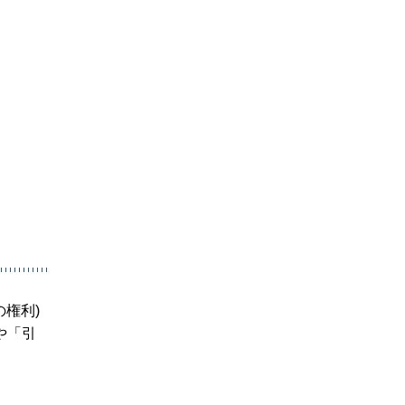
権利)
や「引