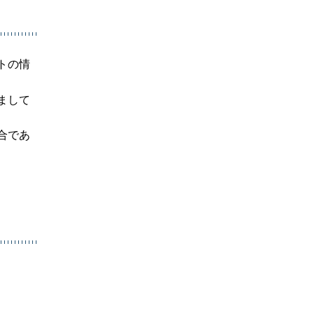
トの情
まして
合であ