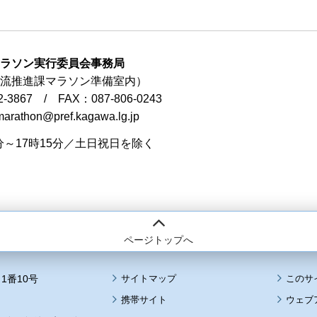
マラソン実行委員会事務局
流推進課マラソン準備室内）
2-3867 / FAX：087-806-0243
arathon@pref.kagawa.lg.jp
0分～17時15分／土日祝日を除く
ページトップへ
1番10号
サイトマップ
このサ
携帯サイト
ウェブ