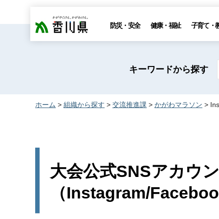
香川県
防災・安全
健康・福祉
子育て・
キーワードから探す
ホーム
>
組織から探す
>
交流推進課
>
かがわマラソン
> I
大会公式SNSアカウ
（Instagram/Facebo