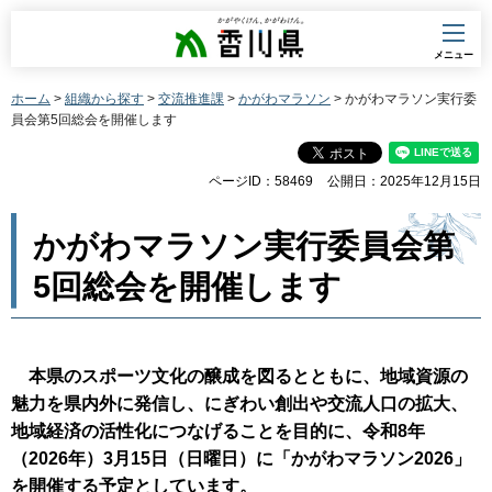
香川県
メニュー
ホーム
>
組織から探す
>
交流推進課
>
かがわマラソン
> かがわマラソン実行委
員会第5回総会を開催します
ページID：58469
公開日：2025年12月15日
かがわマラソン実行委員会第
5回総会を開催します
本県のスポーツ文化の醸成を図るとともに、地域資源の
魅力を県内外に発信し、にぎわい創出や交流人口の拡大、
地域経済の活性化につなげることを目的に、令和8年
（2026年）3月15日（日曜日）に「かがわマラソン2026」
を開催する予定としています。