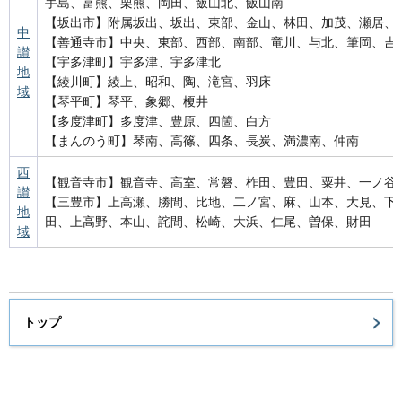
手島、富熊、栗熊、岡田、飯山北、飯山南
【坂出市】附属坂出、坂出、東部、金山、林田、加茂、瀬居、
中
【善通寺市】中央、東部、西部、南部、竜川、与北、筆岡、吉
讃
【宇多津町】宇多津、宇多津北
地
【綾川町】綾上、昭和、陶、滝宮、羽床
域
【琴平町】琴平、象郷、榎井
【多度津町】多度津、豊原、四箇、白方
【まんのう町】琴南、高篠、四条、長炭、満濃南、仲南
西
【観音寺市】観音寺、高室、常磐、柞田、豊田、粟井、一ノ谷
讃
【三豊市】上高瀬、勝間、比地、二ノ宮、麻、山本、大見、下
地
田、上高野、本山、詫間、松崎、大浜、仁尾、曽保、財田
域
トップ