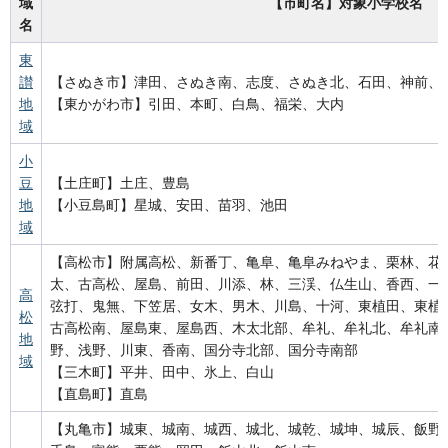
域
【市町名】対象小学校名
名
東
讃
【さぬき市】津田、さぬき南、志度、さぬき北、石田、神前、
地
【東かがわ市】引田、本町、白鳥、福栄、大内
域
小
豆
【土庄町】土庄、豊島
地
【小豆島町】星城、安田、苗羽、池田
域
【高松市】附属高松、新番丁、亀阜、亀阜みねやま、栗林、花
太、古高松、屋島、前田、川添、林、三渓、仏生山、香西、一
高
弦打、鬼無、下笠居、女木、男木、川島、十河、東植田、東植
松
古高松南、屋島東、屋島西、木太北部、牟礼、牟礼北、牟礼南
地
野、浅野、川東、香南、国分寺北部、国分寺南部
域
【三木町】平井、田中、氷上、白山
【直島町】直島
【丸亀市】城東、城南、城西、城北、城乾、城坤、城辰、飯野