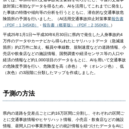
故対策に有効なデータを得るため、AIを活用してこれまでに発生し
た事故の特徴や傾向等の分析を行うとともに、潜在的な交通事故危
険箇所の予測を行いました。（AI活用交通事故抑止対策事業
報告書
（PDF：1,345KB）
・
報告書（概要版）（PDF：2,350KB）
）
平成25年1月1日〜平成30年6月30日に県内で発生した人身事故約4
万件のデータやカーナビから得られたヒヤリハットデータ（急減速
箇所）約2万件に加え、幅員や車線数、規制速度などの道路情報、小
売店や飲食店などの施設情報、国勢調査や経済センサス等の人口や
経済の情報など約1,000項目のデータをもとに、AIを用いて交通事故
の危険度予測を行い、危険度を高（赤色）、中（オレンジ色）、低
（灰色）の3段階に分類したマップを作成しました。
予測の方法
県内の道路を交差点ごとに約16万区間に分割し、それぞれの区間ご
とに交通事故情報やヒヤリハット情報、小売店・飲食店などの施設
情報、昼間人口や事業所数などの統計情報を紐づけたデータをAIに