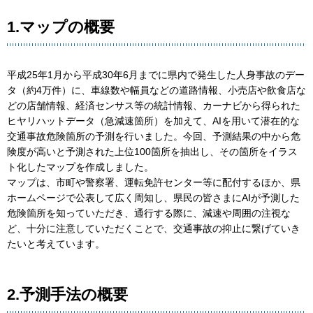
1.マップの概要
平成25年1月から平成30年6月までに県内で発生した人身事故のデー
タ（約4万件）に、車線数や幅員などの道路情報、小売店や飲食店な
どの店舗情報、経済センサス等の統計情報、カーナビから得られた
ヒヤリハットデータ（急減速箇所）を加えて、AIを用いて潜在的な
交通事故危険箇所の予測を行いました。今回、予測結果の中から危
険度が高いと予測された上位100箇所を抽出し、その箇所をイラス
ト化したマップを作成しました。
マップは、市町や警察署、運転免許センター等に配付するほか、県
ホームページで公表して広く周知し、県民の皆さまにAIが予測した
危険箇所を知っていただき、通行する際に、減速や周囲の注視な
ど、十分に注意していただくことで、交通事故の抑止に繋げていき
たいと考えています。
2.予測手法の概要