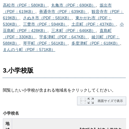
高松市（PDF：580KB）
、
丸亀市（PDF：690KB）
、
坂出市
（PDF：619KB）
、
善通寺市（PDF：639KB）
、
観音寺市（PDF：
619KB）
、
さぬき市（PDF：581KB）
、
東かがわ市（PDF：
530KB）
、
三豊市（PDF：594KB）
、
土庄町（PDF：437KB）
、
小
豆島町（PDF：428KB）
、
三木町（PDF：646KB）
、
直島町
（PDF：330KB）
、
宇多津町（PDF：647KB）
、
綾川町（PDF：
588KB）
、
琴平町（PDF：561KB）
、
多度津町（PDF：618KB）
、
まんのう町（PDF：571KB）
3.小学校版
閲覧したい小学校が含まれる地域名をクリックしてください。
画面サイズで表示
小学校名
地