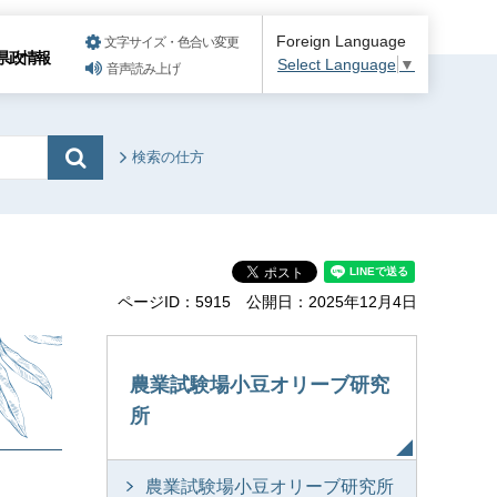
Foreign Language
文字サイズ・色合い変更
県政情報
Select Language
▼
音声読み上げ
検索の仕方
ページID：5915
公開日：2025年12月4日
農業試験場小豆オリーブ研究
所
農業試験場小豆オリーブ研究所