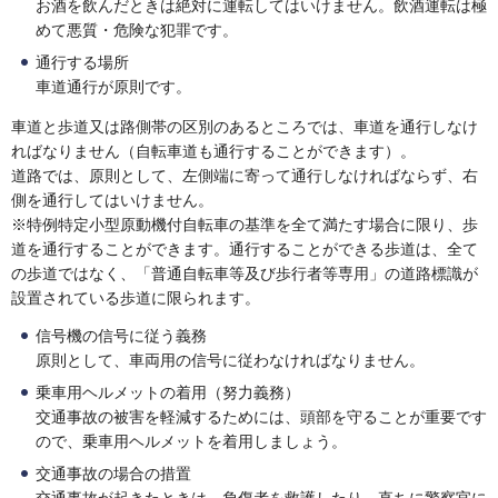
お酒を飲んだときは絶対に運転してはいけません。飲酒運転は極
めて悪質・危険な犯罪です。
通行する場所
車道通行が原則です。
車道と歩道又は路側帯の区別のあるところでは、車道を通行しなけ
ればなりません（自転車道も通行することができます）。
道路では、原則として、左側端に寄って通行しなければならず、右
側を通行してはいけません。
※特例特定小型原動機付自転車の基準を全て満たす場合に限り、歩
道を通行することができます。通行することができる歩道は、全て
の歩道ではなく、「普通自転車等及び歩行者等専用」の道路標識が
設置されている歩道に限られます。
信号機の信号に従う義務
原則として、車両用の信号に従わなければなりません。
乗車用ヘルメットの着用（努力義務）
交通事故の被害を軽減するためには、頭部を守ることが重要です
ので、乗車用ヘルメットを着用しましょう。
交通事故の場合の措置
交通事故が起きたときは、負傷者を救護したり、直ちに警察官に