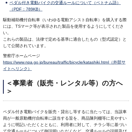
ペダル付き電動バイクの交通ルールについて（ベトナム語）
（PDF：789KB）
駆動補助機付自転車（いわゆる電動アシスト自転車）を購入する際
には、TSマーク等が表示された製品を使用するようにしてくださ
い。
これらの製品は、法律で定める基準に適合したもの（型式認定）と
して公開されています。
警察庁ホームページ
https://www.npa.go.jp/bureau/traffic/bicycle/katashiki.html（外部サ
イトへリンク）
＜事業者（販売・レンタル等）の方へ
＞
ペダル付き電動バイクを販売・貸出し等するに当たっては、当該車
両が一般原動機付自転車に該当する旨を、商品陳列棚等に見やすい
ように明記いただくとともに、利用者に対して、チラシ等に基づい
て交通ルールについて御説明いただくなど、交通ルールの説明及び