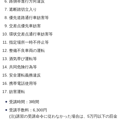
路側帯進行方向違反
遮断踏切立入り
優先道路通行車妨害等
交差点優先車妨害
環状交差点通行車妨害等
指定場所一時不停止等
整備不良車両の運転
酒気帯び運転等
共同危険行為等
安全運転義務違反
携帯電話使用等
妨害運転
受講時間：3時間
受講手数料：6,300円
(注)講習の受講命令に従わなかった場合は、5万円以下の罰金