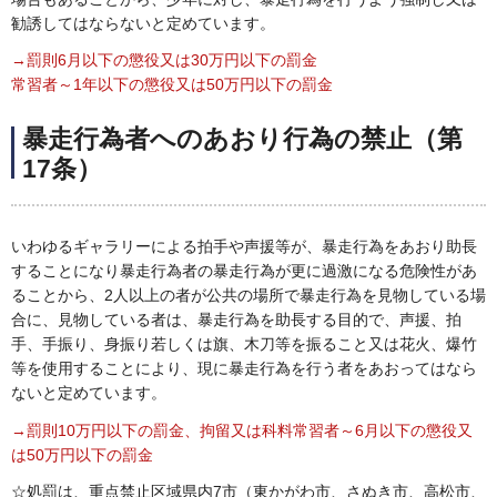
勧誘してはならないと定めています。
→罰則6月以下の懲役又は30万円以下の罰金
常習者～1年以下の懲役又は50万円以下の罰金
暴走行為者へのあおり行為の禁止（第
17条）
いわゆるギャラリーによる拍手や声援等が、暴走行為をあおり助長
することになり暴走行為者の暴走行為が更に過激になる危険性があ
ることから、2人以上の者が公共の場所で暴走行為を見物している場
合に、見物している者は、暴走行為を助長する目的で、声援、拍
手、手振り、身振り若しくは旗、木刀等を振ること又は花火、爆竹
等を使用することにより、現に暴走行為を行う者をあおってはなら
ないと定めています。
→罰則10万円以下の罰金、拘留又は科料常習者～6月以下の懲役又
は50万円以下の罰金
☆処罰は、重点禁止区域県内7市（東かがわ市、さぬき市、高松市、