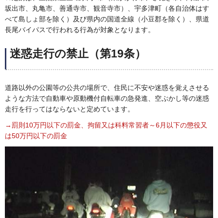
坂出市、丸亀市、善通寺市、観音寺市）、宇多津町（各自治体はす
べて島しょ部を除く）及び県内の国道全線（小豆郡を除く）、県道
長尾バイパスで行われる行為が対象となります。
迷惑走行の禁止（第19条）
道路以外の公園等の公共の場所で、住民に不安や迷惑を覚えさせる
ような方法で自動車や原動機付自転車の急発進、空ぶかし等の迷惑
走行を行ってはならないと定めています。
→罰則10万円以下の罰金、拘留又は科料常習者～6月以下の懲役又
は50万円以下の罰金