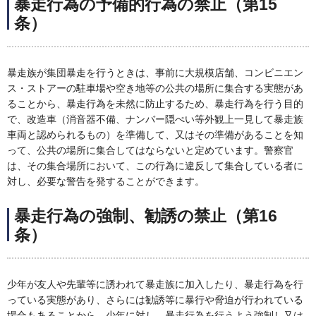
暴走行為の予備的行為の禁止（第15
条）
暴走族が集団暴走を行うときは、事前に大規模店舗、コンビニエン
ス・ストアーの駐車場や空き地等の公共の場所に集合する実態があ
ることから、暴走行為を未然に防止するため、暴走行為を行う目的
で、改造車（消音器不備、ナンバー隠ぺい等外観上一見して暴走族
車両と認められるもの）を準備して、又はその準備があることを知
って、公共の場所に集合してはならないと定めています。警察官
は、その集合場所において、この行為に違反して集合している者に
対し、必要な警告を発することができます。
暴走行為の強制、勧誘の禁止（第16
条）
少年が友人や先輩等に誘われて暴走族に加入したり、暴走行為を行
っている実態があり、さらには勧誘等に暴行や脅迫が行われている
場合もあることから、少年に対し、暴走行為を行うよう強制し又は