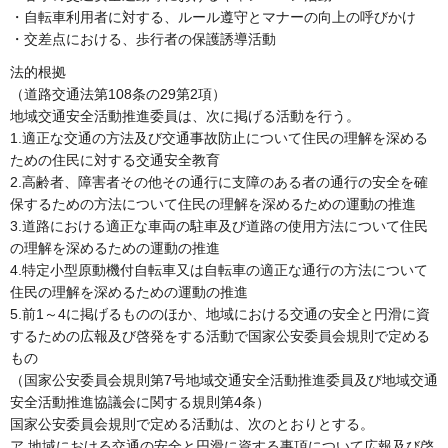
・自転車利用者に対する、ルール遵守とマナーの向上の呼びかけ
・交差点における、歩行者の保護誘導活動
法的根拠
（道路交通法第108条の29第2項）
地域交通安全活動推進委員は、次に掲げる活動を行う。
1.適正な交通の方法及び交通事故防止について住民の理解を深める
ための住民に対する交通安全教育
2.高齢者、障害者その他その通行に支障のある者の通行の安全を確
保するための方法について住民の理解を深めるための運動の推進
3.道路における適正な車両の駐車及び道路の使用方法について住民
の理解を深めるための運動の推進
4.特定小型原動機付自転車又は自転車の適正な通行の方法について
住民の理解を深めるための運動の推進
5.前1～4に掲げるもののほか、地域における交通の安全と円滑に資
するための広報及び啓発をする活動で国家公安委員会規則で定める
もの
（国家公安委員会規則第7号地域交通安全活動推進委員及び地域交通
安全活動推進協議会に関する規則第4条）
国家公安委員会規則で定める活動は、次のとおりとする。
ア.地域における交通の安全と円滑に資する事項について広報及び啓