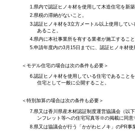
1.県内で認証ヒノキ材を使用して木造住宅を新
2.県税の滞納がないこと。
3.認証ヒノキ材を3立方メートル以上使用して
あること。
4.県内に本社事業所を有する業者が施工するこ
5.申請年度内の3月15日までに、認証ヒノキ材
＜モデル住宅の場合は次の条件も必要＞
6.認証ヒノキ材を使用している住宅であることを
住宅として一般に公開すること。
＜特別加算の場合は次の条件も必要＞
7.県又は香川県産木材認証制度運営協議会（以
ンフレット等への住宅写真等※の掲載に同意
8.県又は協議会が行う「かがわヒノキ」のPR事