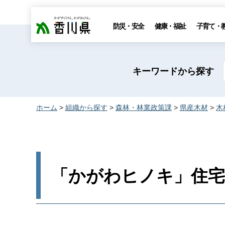
香川県
防災・安全
健康・福祉
子育て・
キーワードから探す
ホーム
>
組織から探す
>
森林・林業政策課
>
県産木材
>
木
「かがわヒノキ」住宅