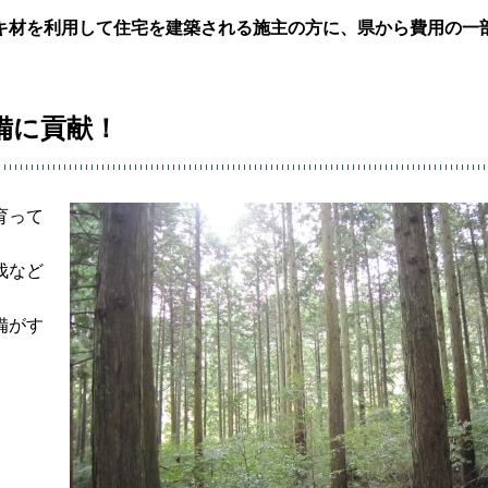
キ材を利用して住宅を建築される施主の方に、県から費用の一
備に貢献！
育って
伐など
備がす