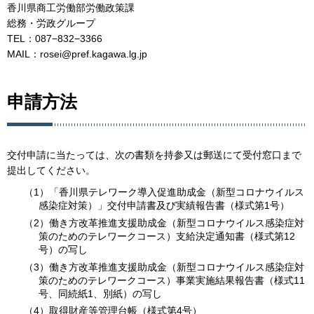
香川県商工労働部労働政策課
総務・労政グループ
TEL：087−832−3366
MAIL：rosei@pref.kagawa.lg.jp
申請方法
交付申請に当たっては、次の書類を持参又は郵送にて受付窓口まで
提出してください。
（1）「香川県テレワーク導入促進助成金（新型コロナウイルス
感染症対策）」交付申請書及び実績報告書（様式第1号）
（2）働き方改革推進支援助成金（新型コロナウイルス感染症対
策のためのテレワークコース）支給決定通知書（様式第12
号）の写し
（3）働き方改革推進支援助成金（新型コロナウイルス感染症対
策のためのテレワークコース）事業実施結果報告書（様式11
号、同続紙1、別紙）の写し
（4）取得財産等管理台帳（様式第4号）