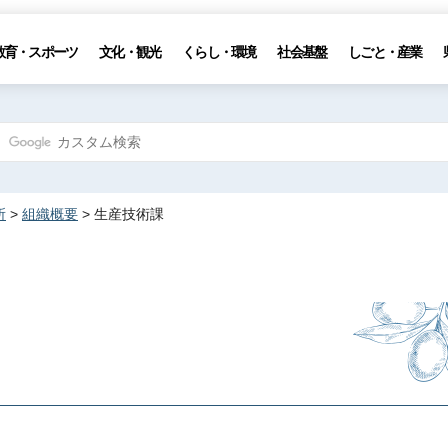
教育・スポーツ
文化・観光
くらし・環境
社会基盤
しごと・産業
所
>
組織概要
> 生産技術課