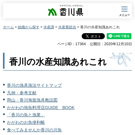
香川県
メニュー
ホーム
>
組織から探す
>
水産課
>
水産業総合
> 香川の水産知識あれこれ
ページID：17364
公開日：2020年12月10日
香川の水産知識あれこれ
香川の漁具漁法サイトマップ
凡例・参考文献
岡山・香川海面漁具敷設図
かがわの地魚料理店GUIDE BOOK
「香川の魚と漁業」
かがわのお魚便利帳
食べてみませんか香川の川魚