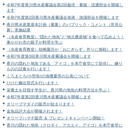
令和7年度香川県水産審議会第2回栽培・養殖・流通部会を開催し
ます
令和7年度第2回香川県水産審議会漁港・漁場部会を開催します
香川県水産業基本計画（素案）のパブリック・コメント（意見公
募）実施結果
（水産食育教室）“隠れた地魚”と“地元農産物”を食べて広めよう！
東かがわ市の親子が料理を学ぶ
（水産食育教室）幼稚園児が「おにぎらず」作りに挑戦します！
令和7年度第3回香川県水産審議会を開催します
香川の隠れた地魚である「アイゴ」を本庁食堂にて提供し、練り
ものの試食を行います！
くろまぐろ(小型魚)の漁獲量等の公表について
ひけた鰤出荷式を行います！
栄養士を目指す学生が、香川県の地魚の料理方法を学ぶ！
令和7年度第2回香川県水産審議会を開催します
オリーブマダイの販売が始まります！
金魚品評大会が開催されます！
オリーブハマチ販売 ＆ プレゼントキャンペーン開始！
香川の隠れた地魚（クロダイ、アカエイ、アイゴ）を本庁食堂に