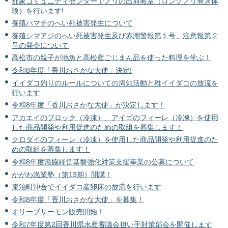
郡家コミュニティセンターでノリの出前教室（ロングノリ巻き体
験）を行います!
養殖ハマチのへい死被害発生について
養殖シマアジのへい死被害発生及び赤潮警報第１号、注意報第２
号の発令について
高松市の親子が地魚と高松産ごじまん品を使った料理を学ぶ！
令和8年度「香川おさかな大使」決定!
イイダコ釣りのルールについての周知活動と稚イイダコの放流を
行います
令和8年度「香川おさかな大使」が決定します！
アカエイのブロック（冷凍）、アイゴのフィーレ（冷凍）を使用
した商品開発や利用促進のための取組を募集します！
クロダイのフィーレ（冷凍）を使用した商品開発や利用促進のた
めの取組を募集します！
令和8年度漁協経営基盤強化対策支援事業の公募について
かがわ漁業塾（第13期）開講！
庵治町沖合でイイダコ産卵床の放流を行います
令和8年度「香川おさかな大使」を募集！
オリーブサーモン販売開始！
令和7年度第2回香川県水産審議会担い手対策部会を開催します