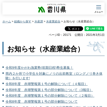
香川県
メニュー
ホーム
>
組織から探す
>
水産課
>
水産業総合
> お知らせ（水産業総合）
ページID：20171
公開日：2021年3月1日
お知らせ（水産業総合）
令和9年度かがわ漁業塾(前期日程)塾生募集！
県内２か所で小学生を対象にノリの出前教室（ロングノリ巻き体
験）を行います!
令和8年度 赤潮警報第１号の解除について（４報目）
令和8年度 赤潮警報第１号の部分解除について（3報目）
令和8年度 赤潮警報第１号の部分解除について（２報目）
令和8年度 赤潮警報第１号の部分解除について