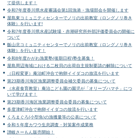
て提供します！
令和7年度香川県水産審議会第1回漁港・漁場部会を開催します
屋島東コミュニティセンターでノリの出前教室（ロングノリ巻き
体験）を行います!
令和7年度香川県水産試験場・赤潮研究所外部評価委員会の開催に
ついて
飯山北コミュニティセンターでノリの出前教室（ロングノリ巻き
体験）を行います！
令和8年度かがわ漁業塾(後期日程)塾生募集！
屋島周辺海域における二枚貝の出荷自主規制要請の解除について
（日程変更）庵治町沖合で抱卵イイダコの放流を行います
第23期香川海区漁業調整委員会補欠委員の募集について
（水産食育教室）庵治こども園の園児が「オリーブハマチ」につ
いて学びます！
第23期香川海区漁業調整委員会委員の募集について
多度津町沖合で抱卵イイダコの放流を行います
くろまぐろ(小型魚)の漁獲量等の公表について
令和５年度カワウ生息調査・対策案作成業務
讃岐さーもん販売開始！