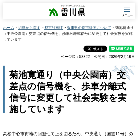
香川県
メニュー
ホーム
>
組織から探す
>
都市計画課
>
香川県の都市計画について
> 菊池寛通り
（中央公園南）交差点の信号機を、歩車分離式信号に変更して社会実験を実施
しています
ページID：58322
公開日：2026年2月19日
菊池寛通り（中央公園南）交
差点の信号機を、歩車分離式
信号に変更して社会実験を実
施しています
高松中心市街地の回遊性向上を図るため、中央通り（国道11号）の