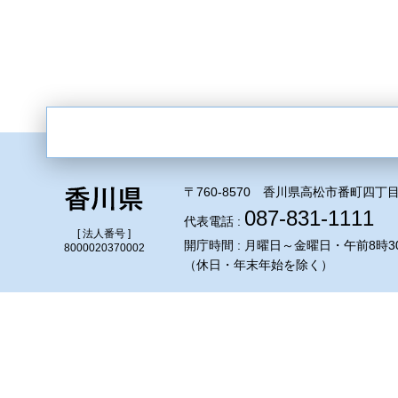
〒760-8570 香川県高松市番町四丁目
087-831-1111
代表電話 :
[ 法人番号 ]
開庁時間 : 月曜日～金曜日・午前8時3
8000020370002
（休日・年末年始を除く）