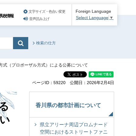
Foreign Language
文字サイズ・色合い変更
県政情報
Select Language
▼
音声読み上げ
検索の仕方
案方式（プロポーザル方式）による公募について
ページID：59220
公開日：2026年2月4日
る
香川県の都市計画について
い
県立アリーナ周辺プロムナード
空間におけるストリートファニ