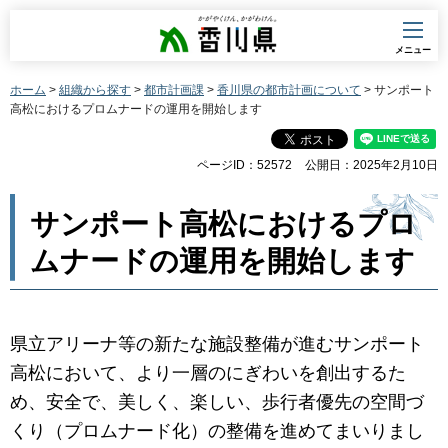
香川県
メニュー
ホーム
>
組織から探す
>
都市計画課
>
香川県の都市計画について
> サンポート
高松におけるプロムナードの運用を開始します
ページID：52572
公開日：2025年2月10日
サンポート高松におけるプロ
ムナードの運用を開始します
県立アリーナ等の新たな施設整備が進むサンポート
高松において、より一層のにぎわいを創出するた
め、安全で、美しく、楽しい、歩行者優先の空間づ
くり（プロムナード化）の整備を進めてまいりまし